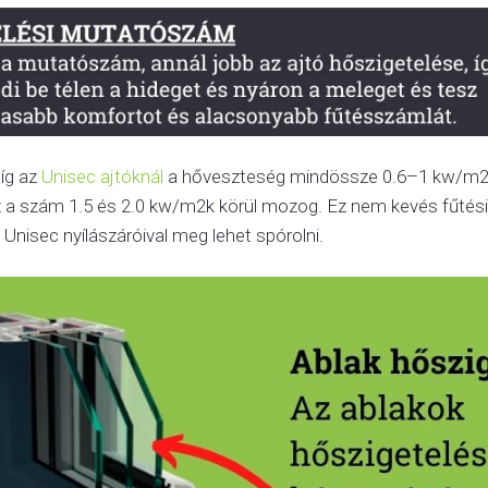
íg az
Unisec ajtóknál
a hőveszteség mindössze 0.6–1 kw/m2k
 ez a szám 1.5 és 2.0 kw/m2k körül mozog. Ez nem kevés fűté
 Unisec nyílászáróival meg lehet spórolni.