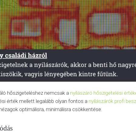
váló hőszigeteléshez nemcsak a
nyílászáró hőszigetelési érték
ési érték mellett legalább olyan fontos a
nyílászárók profi bes
 hézagok optimálisra, minimálisra csökkentése.
ródás