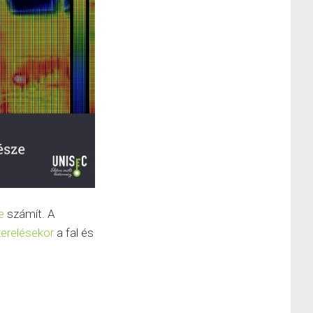
e
számít. A
zerelésekor
a fal és