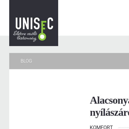
BLOG
Alacsony
nyílászár
KOMFORT