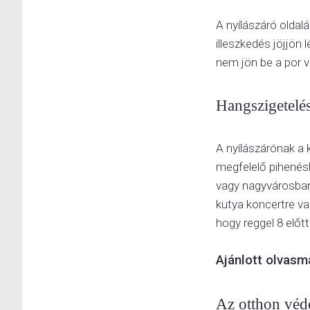
A nyílászáró oldal
illeszkedés jöjjön
nem jön be a por v
Hangszigetelé
A nyílászárónak a k
megfelelő pihenés
vagy nagyvárosban
kutya koncertre v
hogy reggel 8 előtt
Ajánlott olvasm
Az otthon véd