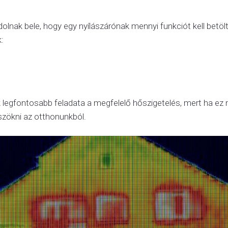
lnak bele, hogy egy nyílászárónak mennyi funkciót kell betölt
:
k legfontosabb feladata a megfelelő hőszigetelés, mert ha ez
szökni az otthonunkból.