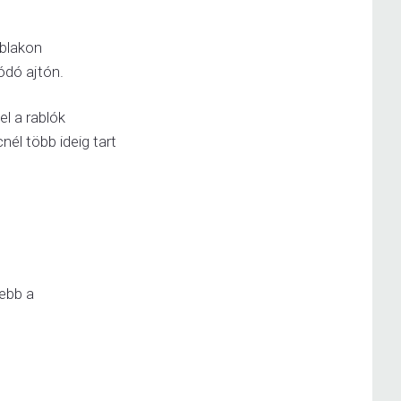
ablakon
ódó ajtón.
el a rablók
nél több ideig tart
yebb a