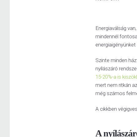
Energiaválság van,
mindennél fontosa
energiaigényünket 
Szinte minden házt
nyílászáró rendsze
15-20%-a is kiszök
mert nem ritkán az
még számos felme
A cikkben végigves
A nyílászár