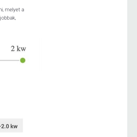
i, melyet a
gjobbak,