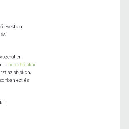
ező években
ési
orszerűtlen
ül a
benti hő akár
nzt az ablakon,
 azonban ezt és
át.