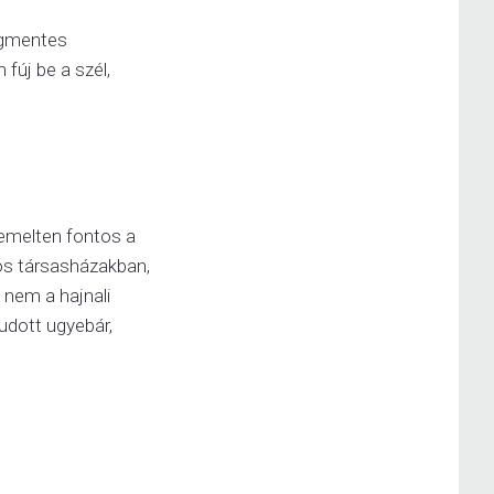
légmentes
fúj be a szél,
kiemelten fontos a
os társasházakban,
 nem a hajnali
udott ugyebár,