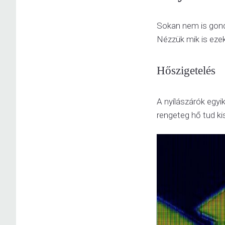
Sokan nem is gondo
Nézzük mik is ezek
Hőszigetelés
A nyílászárók egyi
rengeteg hő tud ki