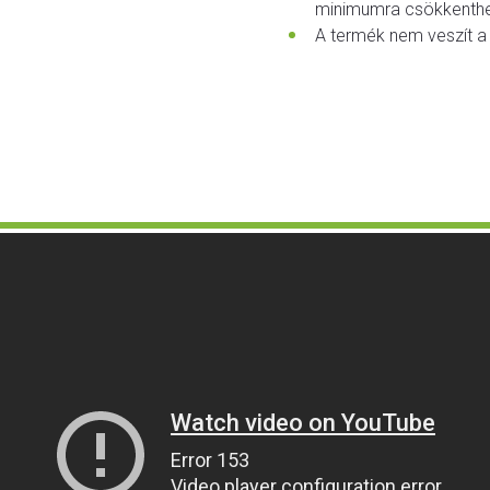
minimumra csökkenthe
A termék nem veszít a 