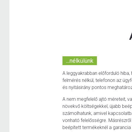
...nélkülünk
A leggyakrabban előforduló hiba, 
felmérés nélkül, telefonon az ügy
és nyitásirány pontos meghatáro
A nem megfelelő ajtó méreteit, va
növekvő költségekkel, újabb beépí
számolhatunk, amivel kapcsolat
vonható felelősségre. Másrészrő
beépített termékeknél a garancia i