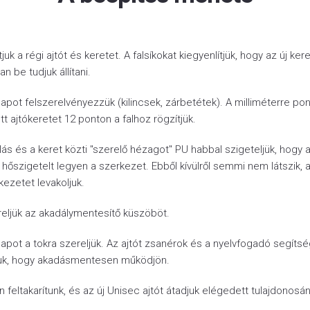
ítjuk a régi ajtót és keretet. A falsíkokat kiegyenlítjük, hogy az új ker
n be tudjuk állítani.
lapot felszerelvényezzük (kilincsek, zárbetétek). A milliméterre po
ott ajtókeretet 12 ponton a falhoz rögzítjük.
ílás és a keret közti "szerelő hézagot" PU habbal szigeteljük, hogy 
s hőszigetelt legyen a szerkezet. Ebből kívülről semmi nem látszik, 
kezetet levakoljuk.
reljük az akadálymentesítő küszöböt.
lapot a tokra szereljük. Az ajtót zsanérok és a nyelvfogadó segíts
tjuk, hogy akadásmentesen működjön.
 feltakarítunk, és az új Unisec ajtót átadjuk elégedett tulajdonosán