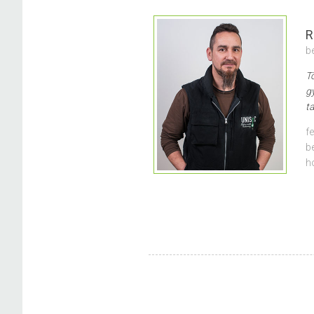
R
b
T
gy
t
f
b
h