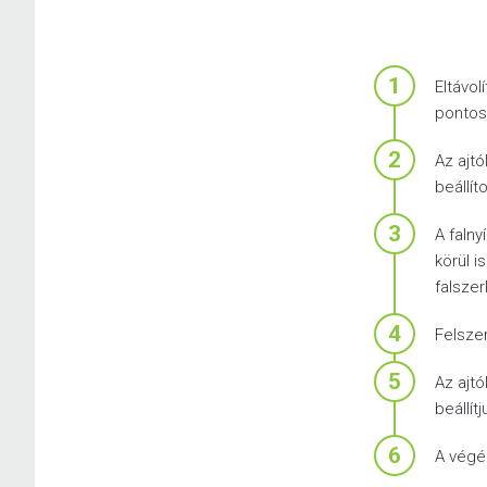
1
Eltávol
pontosa
2
Az ajtó
beállít
3
A falny
körül i
falszer
4
Felsze
5
Az ajtó
beállí
6
A végén