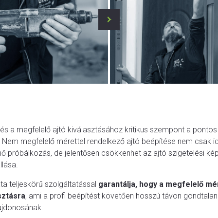
 és a megfelelő ajtó kiválasztásához kritikus szempont a ponto
Nem megfelelő mérettel rendelkező ajtó beépítése nem csak i
nő próbálkozás, de jelentősen csökkenhet az ajtó szigetelési k
llása.
a teljeskörű szolgáltatással
garantálja, hogy a megfelelő mé
sztásra
, ami a profi beépítést követően hosszú távon gondtalan
lajdonosának.