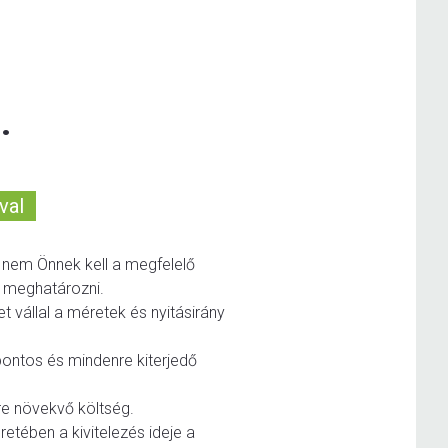
.
val
l nem Önnek kell a megfelelő
t meghatározni.
t vállal a méretek és nyitásirány
pontos és mindenre kiterjedő
re növekvő költség.
retében a kivitelezés ideje a