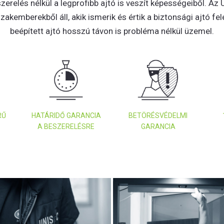
erelés nélkül a legprofibb ajtó is veszít képességeiből. Az
zakemberekből áll, akik ismerik és értik a biztonsági ajtó fel
beépített ajtó hosszú távon is probléma nélkül üzemel.
RŰ
HATÁRIDŐ GARANCIA
BETÖRÉSVÉDELMI
A BESZERELÉSRE
GARANCIA