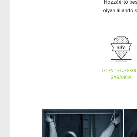
Hozzáértő besz
olyan állandó s
ÖT ÉV TELJESKÖ
GARANCIA