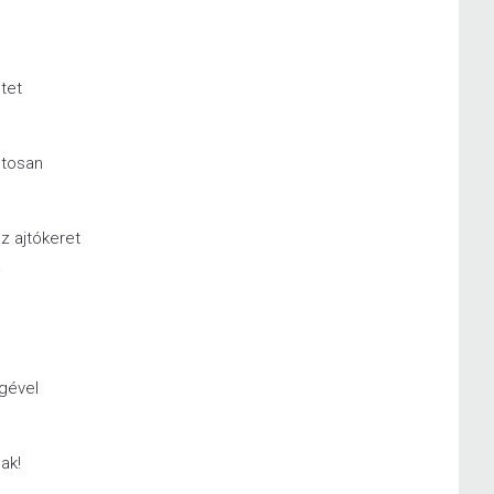
etet
ntosan
az ajtókeret
a
égével
ak!