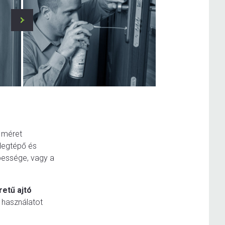
s méret
degtépő és
épessége, vagy a
retű ajtó
 használatot