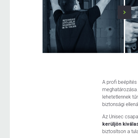
A profi beépítés
meghatározása. 
lehetetlennek tű
biztonsági ellená
Az Unisec csapat
kerüljön kivála
biztosítson a tu