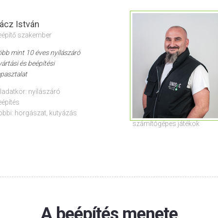
ácz István
eépítő szakember
öbb mint 10 éves nyílászáró
ártási és beépítési
apasztalat
eladatkör: nyílászáró
eépítés
obbi: horgászat, kutyázás
számítógépes játékok
A beépítés menete