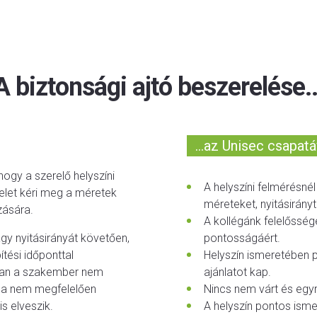
A biztonsági ajtó beszerelése..
...az Unisec csapatá
hogy a szerelő helyszíni
A helyszíni felmérésné
felet kéri meg a méretek
méreteket, nyitásirány
zására.
A kollégánk felelőssége
gy nyitásirányát követően,
pontosságáért.
tési időponttal
Helyszín ismeretében 
ban a szakember nem
ajánlatot kap.
l a nem megfelelően
Nincs nem várt és egy
s elveszik.
A helyszín pontos isme