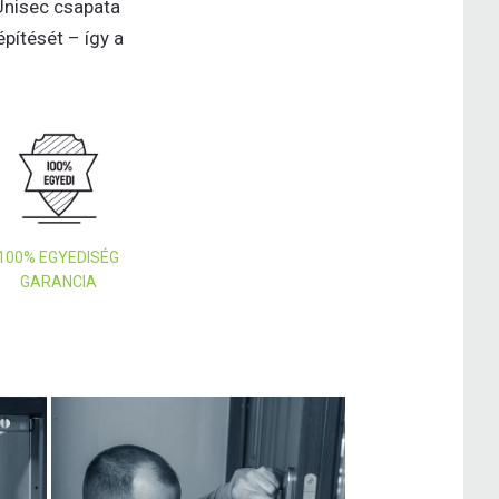
 Unisec csapata
építését – így a
100% EGYEDISÉG
GARANCIA