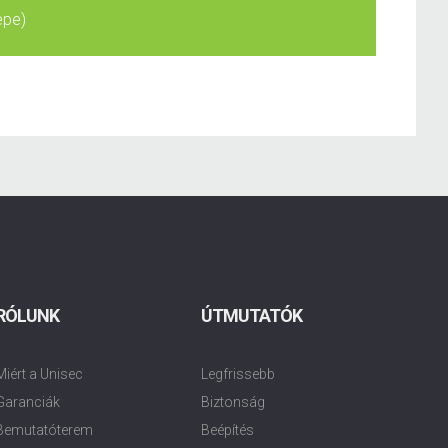
epe)
RÓLUNK
ÚTMUTATÓK
Miért a Unisec
Legfrissebb
Garanciák
Biztonság
Bemutatóterem
Beépítés