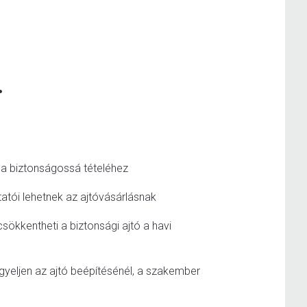
.
na biztonságossá tételéhez
ktatói lehetnek az ajtóvásárlásnak
sökkentheti a biztonsági ajtó a havi
igyeljen az ajtó beépítésénél, a szakember