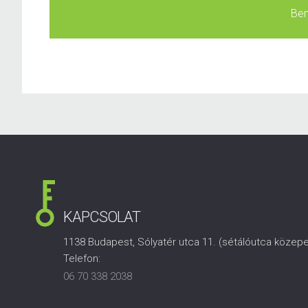
Bem
KAPCSOLAT
1138 Budapest, Sólyatér utca 11. (sétálóutca közep
Telefon:
06 70 338 2038