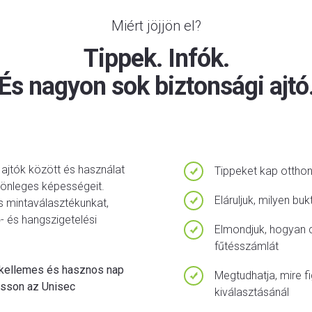
Miért jöjjön el?
Tippek. Infók.
És nagyon sok biztonsági ajtó
z ajtók között és használat
Tippeket kap ottho
lönleges képességeit.
Eláruljuk, milyen bu
és mintaválasztékunkat,
ő- és hangszigetelési
Elmondjuk, hogyan c
fűtésszámlát
 kellemes és hasznos nap
Megtudhatja, mire f
asson az Unisec
kiválasztásánál