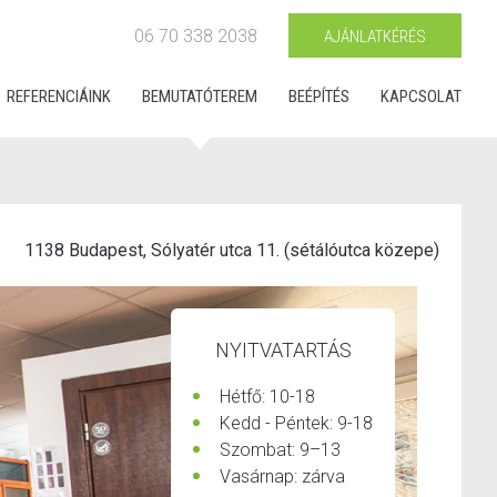
06 70 338 2038
AJÁNLATKÉRÉS
REFERENCIÁINK
BEMUTATÓTEREM
BEÉPÍTÉS
KAPCSOLAT
1138 Budapest, Sólyatér utca 11. (sétálóutca közepe)
NYITVATARTÁS
Hétfő: 10-18
Kedd - Péntek: 9-18
Szombat: 9–13
Vasárnap: zárva