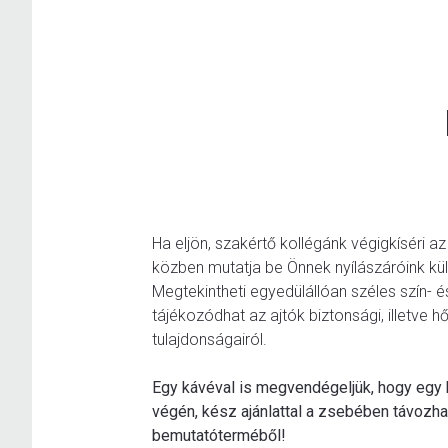
Ha eljön, szakértő kollégánk végigkíséri a
közben mutatja be Önnek nyílászáróink kü
Megtekintheti egyedülállóan széles szín- 
tájékozódhat az ajtók biztonsági, illetve h
tulajdonságairól.
Egy kávéval is megvendégeljük, hogy egy
végén, kész ajánlattal a zsebében távozh
bemutatóterméből!