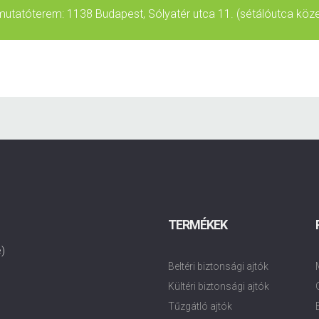
utatóterem:
1138 Budapest, Sólyatér utca 11. (sétálóutca köz
TERMÉKEK
e)
Beltéri biztonsági ajtók
Kültéri biztonsági ajtók
Tűzgátló ajtók