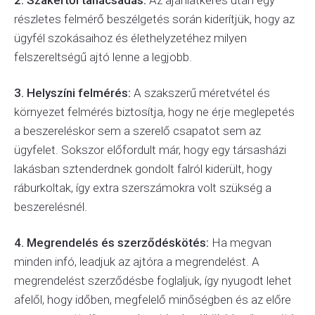
2. Szakértői tanácsadás:
Az ajánlatkérés után egy
részletes felmérő beszélgetés során kiderítjük, hogy az
ügyfél szokásaihoz és élethelyzetéhez milyen
felszereltségű ajtó lenne a legjobb.
3. Helyszíni felmérés:
A szakszerű méretvétel és
környezet felmérés biztosítja, hogy ne érje meglepetés
a beszereléskor sem a szerelő csapatot sem az
ügyfelet. Sokszor előfordult már, hogy egy társasházi
lakásban sztenderdnek gondolt falról kiderült, hogy
ráburkoltak, így extra szerszámokra volt szükség a
beszerelésnél.
4. Megrendelés és szerződéskötés:
Ha megvan
minden infó, leadjuk az ajtóra a megrendelést. A
megrendelést szerződésbe foglaljuk, így nyugodt lehet
afelől, hogy időben, megfelelő minőségben és az előre