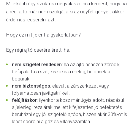
Mi inkább úgy szoktuk megválaszolni a kérdést, hogy ha
a régi ajtó már nem szolgálja ki az ügyfél igényeit akkor
érdemes lecserélni azt.
Hogy ez mit jelent a gyakorlatban?
Egy régi ajtó cserére érett, ha:
nem szigetel rendesen
: ha az ajtó nehezen záródik,
befúj alatta a szél, kiszökik a meleg, bejönnek a
bogarak.
nem biztonságos
: elavult a zárszerkezet vagy
folyamatosan javítgatni kell.
felújításkor
: ilyenkor a kosz már úgyis adott, ráadásul
a jelenlegi rezsiárak mellett kifejezetten jó befektetés
beruházni egy jól szigetelő ajtóba, hiszen akár 30%-ot is
lehet spórolni a gáz és villanyszámlán.