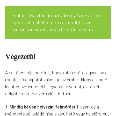
Fontos: Olyan forgalmazóval vagy “szakival" ne is
álljon szóba, ahol nem kap számlát, hiszen
minden garanciális javítás feltétele a számla.
Végezetül
Az ajtó cseréje nem kell, hogy katasztrófa legyen, ha a
megfelelő csapatot választja az ember. Hogy a lehető
legstresszmentesebb legyen a folyamat, ezt a két
dolgot érdemes szem előtt tartani:
1.
Mindig kérjen helyszíni felmérést
, hiszen így a
méretvételből adódó hiba elkerülhető vagy ha előfordul,