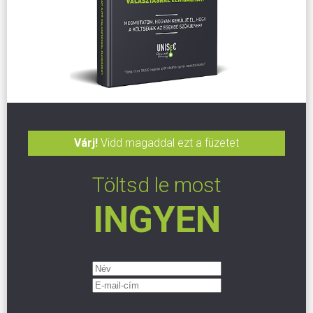
Várj!
Vidd magaddal ezt a füzetet
Töltsd le most
INGYEN