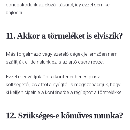
gondoskodunk az elszállításáról, így ezzel sem kell
bajlódni.
11. Akkor a törmeléket is elviszik?
Más forgalmazó vagy szerelő cégek jellemzően nem
szállítják el, de nálunk ez is az ajtó csere része.
Ezzel megvédjük Önt a konténer bérlés plusz
költségétől, és attól a nyűgtől is megszabadítjuk, hogy
ki kelljen cipelnie a konténerbe a régi ajtót a törmelékkel.
12. Szükséges-e kőműves munka?