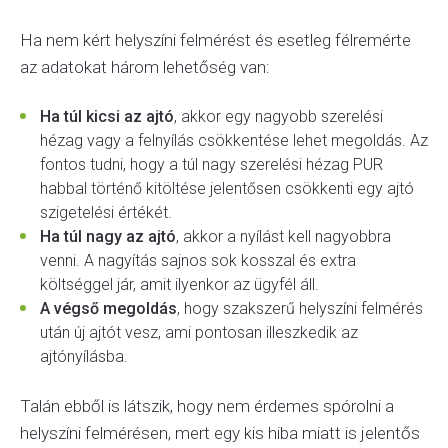
Ha nem kért helyszíni felmérést és esetleg félremérte
az adatokat három lehetőség van:
Ha túl kicsi az ajtó
, akkor egy nagyobb szerelési
hézag vagy a felnyílás csökkentése lehet megoldás. Az
fontos tudni, hogy a túl nagy szerelési hézag PUR
habbal történő kitöltése jelentősen csökkenti egy ajtó
szigetelési értékét.
Ha túl nagy az ajtó
, akkor a nyílást kell nagyobbra
venni. A nagyítás sajnos sok kosszal és extra
költséggel jár, amit ilyenkor az ügyfél áll.
A végső megoldás
, hogy szakszerű helyszíni felmérés
után új ajtót vesz, ami pontosan illeszkedik az
ajtónyílásba.
Talán ebből is látszik, hogy nem érdemes spórolni a
helyszíni felmérésen, mert egy kis hiba miatt is jelentős