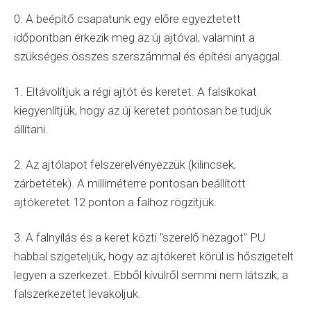
0. A beépítő csapatunk egy előre egyeztetett
időpontban érkezik meg az új ajtóval, valamint a
szükséges összes szerszámmal és építési anyaggal.
1. Eltávolítjuk a régi ajtót és keretet. A falsíkokat
kiegyenlítjük, hogy az új keretet pontosan be tudjuk
állítani.
2. Az ajtólapot felszerelvényezzük (kilincsek,
zárbetétek). A milliméterre pontosan beállított
ajtókeretet 12 ponton a falhoz rögzítjük.
3. A falnyílás és a keret közti "szerelő hézagot" PU
habbal szigeteljük, hogy az ajtókeret körül is hőszigetelt
legyen a szerkezet. Ebből kívülről semmi nem látszik, a
falszerkezetet levakoljuk.