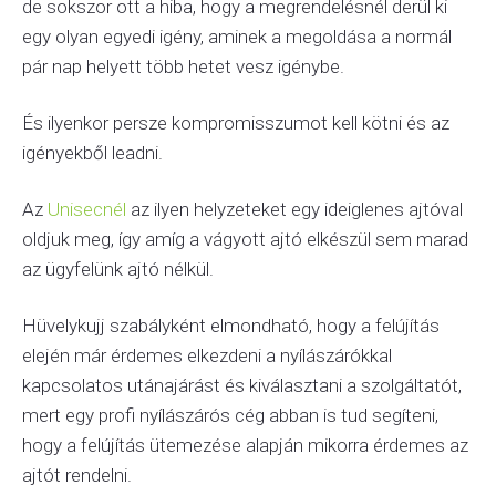
de sokszor ott a hiba, hogy a megrendelésnél derül ki
egy olyan egyedi igény, aminek a megoldása a normál
pár nap helyett több hetet vesz igénybe.
És ilyenkor persze kompromisszumot kell kötni és az
igényekből leadni.
Az
Unisecnél
az ilyen helyzeteket egy ideiglenes ajtóval
oldjuk meg, így amíg a vágyott ajtó elkészül sem marad
az ügyfelünk ajtó nélkül.
Hüvelykujj szabályként elmondható, hogy a felújítás
elején már érdemes elkezdeni a nyílászárókkal
kapcsolatos utánajárást és kiválasztani a szolgáltatót,
mert egy profi nyílászárós cég abban is tud segíteni,
hogy a felújítás ütemezése alapján mikorra érdemes az
ajtót rendelni.