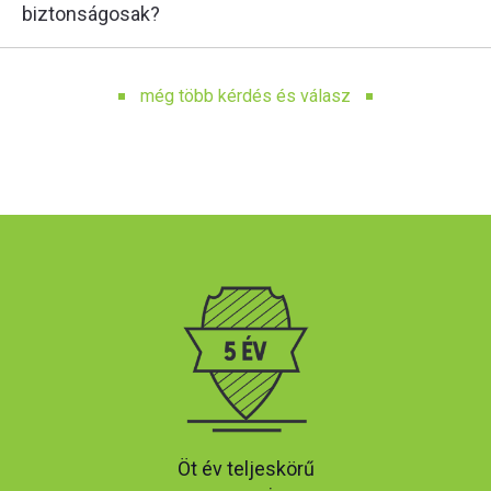
biztonságosak?
még több kérdés és válasz
Öt év teljeskörű