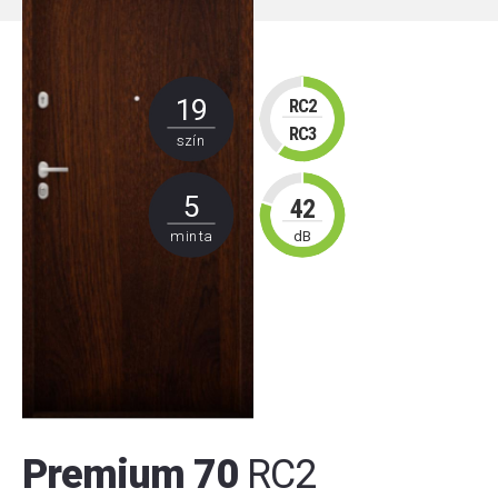
19
RC2
RC3
szín
5
42
minta
dB
Premium 70
RC2