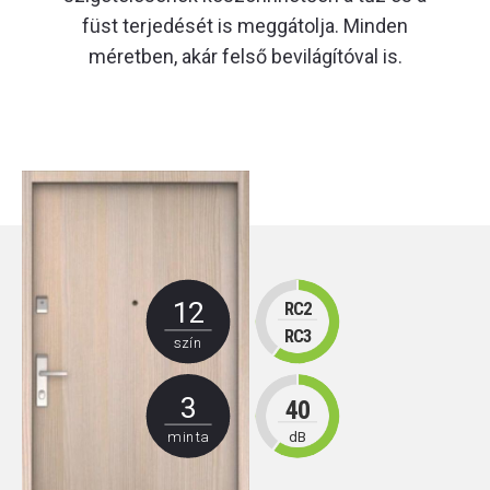
füst terjedését is meggátolja. Minden
méretben, akár felső bevilágítóval is.
12
RC2
RC3
szín
3
40
minta
dB