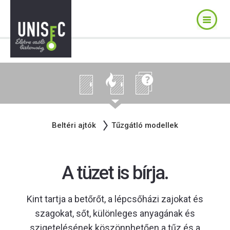
Beltéri ajtók
Tűzgátló modellek
A tüzet is bírja.
Kint tartja a betőrőt, a lépcsőházi zajokat és
szagokat, sőt, különleges anyagának és
szigetelésének köszönnhetően a tűz és a