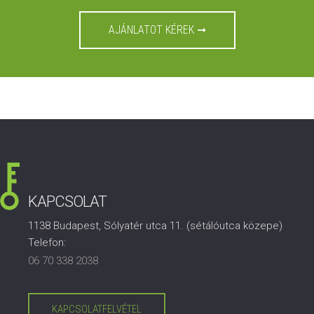
AJÁNLATOT KÉREK ➞
KAPCSOLAT
1138 Budapest, Sólyatér utca 11. (sétálóutca közepe)
Telefon:
06 70 338 2038
KAPCSOLATFELVÉTEL