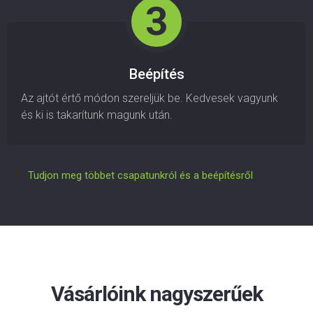
Beépítés
Az ajtót értő módon szereljük be. Kedvesek vagyunk
és ki is takarítunk magunk után.
Tudjon meg többet csapatunkról és a beépítésről
Vásárlóink nagyszerűek