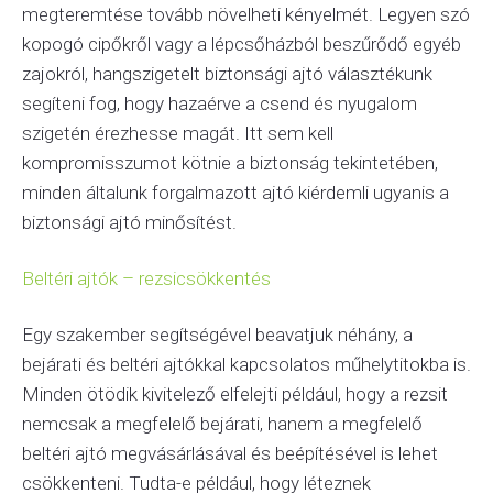
megteremtése tovább növelheti kényelmét. Legyen szó
kopogó cipőkről vagy a lépcsőházból beszűrődő egyéb
zajokról, hangszigetelt biztonsági ajtó választékunk
segíteni fog, hogy hazaérve a csend és nyugalom
szigetén érezhesse magát. Itt sem kell
kompromisszumot kötnie a biztonság tekintetében,
minden általunk forgalmazott ajtó kiérdemli ugyanis a
biztonsági ajtó minősítést.
Beltéri ajtók – rezsicsökkentés
Egy szakember segítségével beavatjuk néhány, a
bejárati és beltéri ajtókkal kapcsolatos műhelytitokba is.
Minden ötödik kivitelező elfelejti például, hogy a rezsit
nemcsak a megfelelő bejárati, hanem a megfelelő
beltéri ajtó megvásárlásával és beépítésével is lehet
csökkenteni. Tudta-e például, hogy léteznek