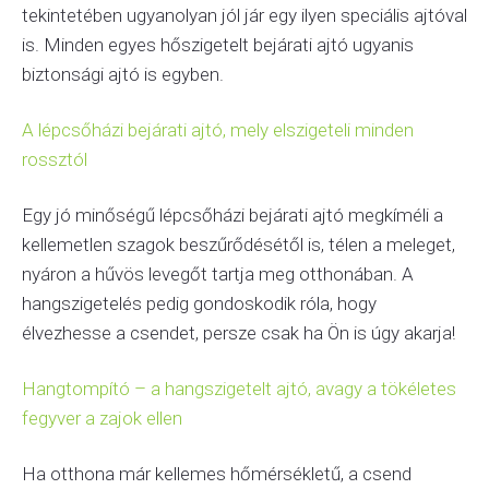
tekintetében ugyanolyan jól jár egy ilyen speciális ajtóval
is. Minden egyes hőszigetelt bejárati ajtó ugyanis
biztonsági ajtó is egyben.
A lépcsőházi bejárati ajtó, mely elszigeteli minden
rossztól
Egy jó minőségű lépcsőházi bejárati ajtó megkíméli a
kellemetlen szagok beszűrődésétől is, télen a meleget,
nyáron a hűvös levegőt tartja meg otthonában. A
hangszigetelés pedig gondoskodik róla, hogy
élvezhesse a csendet, persze csak ha Ön is úgy akarja!
Hangtompító – a hangszigetelt ajtó, avagy a tökéletes
fegyver a zajok ellen
Ha otthona már kellemes hőmérsékletű, a csend