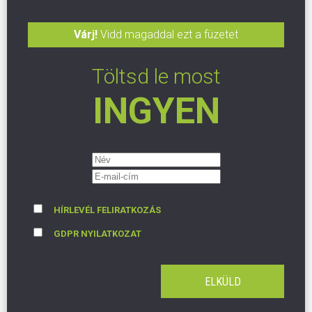
Várj!
Vidd magaddal ezt a füzetet
Töltsd le most
INGYEN
HÍRLEVÉL FELIRATKOZÁS
GDPR NYILATKOZAT