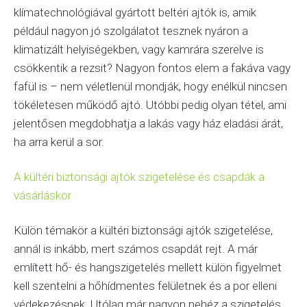
klímatechnológiával gyártott beltéri ajtók is, amik
például nagyon jó szolgálatot tesznek nyáron a
klimatizált helyiségekben, vagy kamrára szerelve is
csökkentik a rezsit? Nagyon fontos elem a fakáva vagy
fafül is – nem véletlenül mondják, hogy enélkül nincsen
tökéletesen működő ajtó. Utóbbi pedig olyan tétel, ami
jelentősen megdobhatja a lakás vagy ház eladási árát,
ha arra kerül a sor.
A kültéri biztonsági ajtók szigetelése és csapdák a
vásárláskor
Külön témakör a kültéri biztonsági ajtók szigetelése,
annál is inkább, mert számos csapdát rejt. A már
említett hő- és hangszigetelés mellett külön figyelmet
kell szentelni a hőhídmentes felületnek és a por elleni
védekezésnek. Utólag már nagyon nehéz a szigetelés,