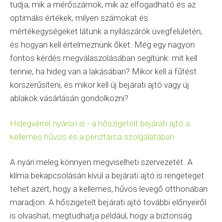
tudja, mik a mérőszámok, mik az elfogadható és az
optimális értékek, milyen számokat és
mértékegységeket látunk a nyílászárók üvegfelületén,
és hogyan kell értelmeznünk őket. Még egy nagyon
fontos kérdés megválaszolásában segítünk: mit kell
tennie, ha hideg van a lakásában? Mikor kell a fűtést
korszerűsíteni, és mikor kell új bejárati ajtó vagy új
ablakok vásárlásán gondolkozni?
Hidegvérrel nyáron is - a hőszigetelt bejárati ajtó a
kellemes hűvös és a pénztárca szolgálatában
A nyári meleg könnyen megviselheti szervezetét. A
klíma bekapcsolásán kívül a bejárati ajtó is rengeteget
tehet azért, hogy a kellemes, hűvös levegő otthonában
maradjon. A hőszigetelt bejárati ajtó további előnyeiről
is olvashat, megtudhatja például, hogy a biztonság