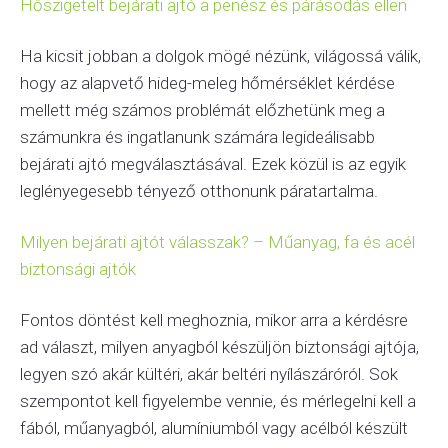
Hőszigetelt bejárati ajtó a penész és párásodás ellen
Ha kicsit jobban a dolgok mögé nézünk, világossá válik,
hogy az alapvető hideg-meleg hőmérséklet kérdése
mellett még számos problémát előzhetünk meg a
számunkra és ingatlanunk számára legideálisabb
bejárati ajtó megválasztásával. Ezek közül is az egyik
leglényegesebb tényező otthonunk páratartalma.
Milyen bejárati ajtót válasszak? – Műanyag, fa és acél
biztonsági ajtók
Fontos döntést kell meghoznia, mikor arra a kérdésre
ad választ, milyen anyagból készüljön biztonsági ajtója,
legyen szó akár kültéri, akár beltéri nyílászáróról. Sok
szempontot kell figyelembe vennie, és mérlegelni kell a
fából, műanyagból, alumíniumból vagy acélból készült