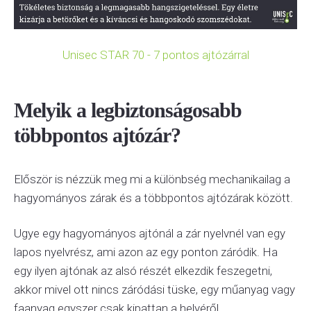
Unisec STAR 70 - 7 pontos ajtózárral
Melyik a legbiztonságosabb
többpontos ajtózár?
Először is nézzük meg mi a különbség mechanikailag a
hagyományos zárak és a többpontos ajtózárak között.
Ugye egy hagyományos ajtónál a zár nyelvnél van egy
lapos nyelvrész, ami azon az egy ponton záródik. Ha
egy ilyen ajtónak az alsó részét elkezdik feszegetni,
akkor mivel ott nincs záródási tüske, egy műanyag vagy
faanyag egyszer csak kipattan a helyéről.