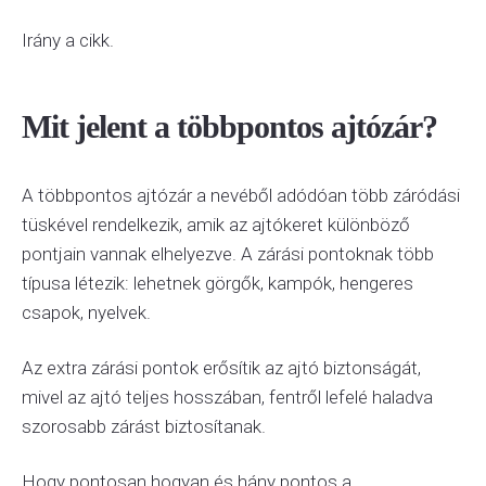
Irány a cikk.
Mit jelent a többpontos ajtózár?
A többpontos ajtózár a nevéből adódóan több záródási
tüskével rendelkezik, amik az ajtókeret különböző
pontjain vannak elhelyezve. A zárási pontoknak több
típusa létezik: lehetnek görgők, kampók, hengeres
csapok, nyelvek.
Az extra zárási pontok erősítik az ajtó biztonságát,
mivel az ajtó teljes hosszában, fentről lefelé haladva
szorosabb zárást biztosítanak.
Hogy pontosan hogyan és hány pontos a