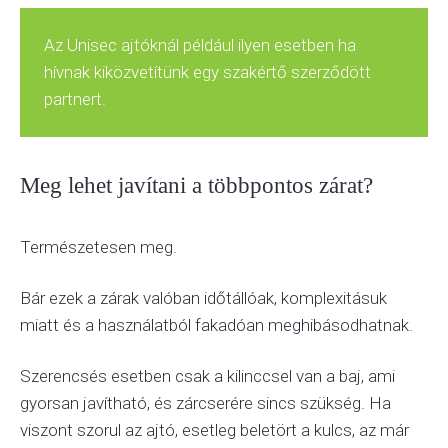
Az Unisec ajtóknál például ilyen esetben ha
hívnak kiközvetítünk egy szakértő szerződött
partnert.
Meg lehet javítani a többpontos zárat?
Természetesen meg.
Bár ezek a zárak valóban időtállóak, komplexitásuk
miatt és a használatból fakadóan meghibásodhatnak.
Szerencsés esetben csak a kilinccsel van a baj, ami
gyorsan javítható, és zárcserére sincs szükség. Ha
viszont szorul az ajtó, esetleg beletört a kulcs, az már