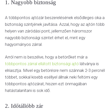
1. Nagyobb biztonság
A többpontos ajtózár beszerelésének elsődleges oka a
biztonság szintjének javítása. Azzal, hogy az ajtón több
helyen van záródási pont, jellemzően háromszor
nagyobb biztonsági szintet érhet el, mint egy
hagyományos zárral.
Arról nem is beszélve, hogy a betörőket már a
többpontos zárral ellátott biztonsági ajtó
látványa is
elriasztja. Mivel egy betörésre nem szánnak 2-3 percnél
többet, sokkal kisebb eséllyel állnak neki feltörni egy
többpontos ajtózárat, hiszen ezt önmagában
hatástalanítani is sok idő.
2. Időtállóbb zár