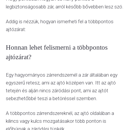
legbiztonságosabb zár, arról később bővebben lesz szó.
Addig is nézzük, hogyan ismerheti fel a többpontos
ajtózárat:
Honnan lehet felismerni a többpontos
ajtózárat?
Egy hagyományos zárrendszernél a zár általában egy
egyszerű retesz, ami az ajtó középen van. Itt az ajtó
tetején és alján nincs záródási pont, ami az ajtót
sebezhetőbbé teszi a betöréssel szemben.
A többpontos zárrendszereknél, az ajtó oldalában a
kilincs vagy kulcs mozgatásakor több ponton is
előbújnak a záródási tüskék.