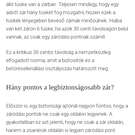
álló tüske van a zárban. Teljesen mindegy, hogy egy
adott zár hány tüskét fog mozgatni, hiszen ezek a
tüskék lényegében bevéső zárnak minősülnek. Hiába
van két záron 6 tüske, ha azok 30 centi távolságon belül
vannak, az csak egy záródási pontnak számít.
Ez a kritikus 30 centis távolság a nemzetközileg
elfogadott norma, amit a biztosítók és a
betörésellenállási osztályozás határozott meg.
Hány pontos a legbiztonságosabb zár?
Először is, egy biztonsági ajtónál nagyon fontos, hogy a
záródási pontok ne csak egy oldalon legyenek. A
gyakorlatban ez azt jelenti, hogy ne csak a zár oldalán,
hanem a zsanérok oldalán is legyen záródási pont.