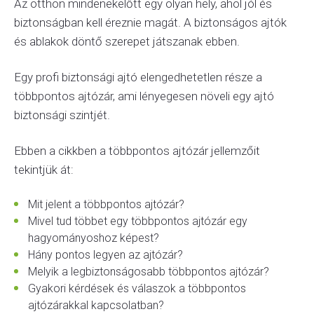
Az otthon mindenekelőtt egy olyan hely, ahol jól és
biztonságban kell éreznie magát. A biztonságos ajtók
és ablakok döntő szerepet játszanak ebben.
Egy profi biztonsági ajtó elengedhetetlen része a
többpontos ajtózár, ami lényegesen növeli egy ajtó
biztonsági szintjét.
Ebben a cikkben a többpontos ajtózár jellemzőit
tekintjük át:
Mit jelent a többpontos ajtózár?
Mivel tud többet egy többpontos ajtózár egy
hagyományoshoz képest?
Hány pontos legyen az ajtózár?
Melyik a legbiztonságosabb többpontos ajtózár?
Gyakori kérdések és válaszok a többpontos
ajtózárakkal kapcsolatban?