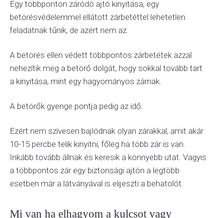
Egy többponton záródó ajtó kinyitása, egy
betörésvédelemmel ellátott zárbetéttel lehetetlen
feladatnak tűnik, de azért nem az.
A betörés ellen védett többpontos zárbetétek azzal
nehezítik meg a betörő dolgát, hogy sokkal tovább tart
a kinyitása, mint egy hagyományos zárnak.
A betörők gyenge pontja pedig az idő.
Ezért nem szívesen bajlódnak olyan zárakkal, amit akár
10-15 percbe telik kinyitni, főleg ha több zár is van.
Inkább tovább állnak és keresik a könnyebb utat. Vagyis
a többpontos zár egy biztonsági ajtón a legtöbb
esetben már a látványával is elijeszti a behatolót.
Mi van ha elhagyom a kulcsot vagy