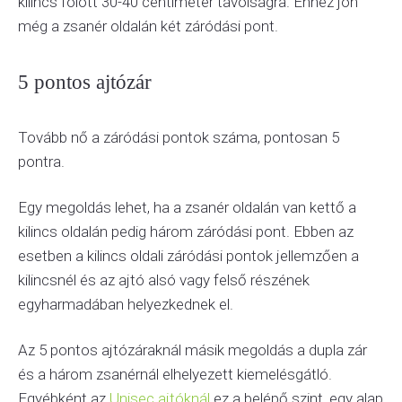
kilincs fölött 30-40 centiméter távolságra. Ehhez jön
még a zsanér oldalán két záródási pont.
5 pontos ajtózár
Tovább nő a záródási pontok száma, pontosan 5
pontra.
Egy megoldás lehet, ha a zsanér oldalán van kettő a
kilincs oldalán pedig három záródási pont. Ebben az
esetben a kilincs oldali záródási pontok jellemzően a
kilincsnél és az ajtó alsó vagy felső részének
egyharmadában helyezkednek el.
Az 5 pontos ajtózáraknál másik megoldás a dupla zár
és a három zsanérnál elhelyezett kiemelésgátló.
Egyébként az
Unisec ajtóknál
ez a belépő szint, egy alap