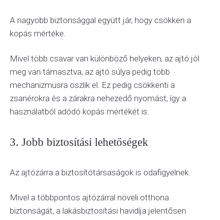
A nagyobb biztonsággal együtt jár, hogy csökken a
kopás mértéke.
Mivel több csavar van különböző helyeken, az ajtó jól
meg van támasztva, az ajtó súlya pedig több
mechanizmusra oszlik el. Ez pedig csökkenti a
zsanérokra és a zárakra nehezedő nyomást, így a
használatból adódó kopás mértékét is.
3. Jobb biztosítási lehetőségek
Az ajtózárra a biztosítótársaságok is odafigyelnek.
Mivel a többpontos ajtózárral növeli otthona
biztonságát, a lakásbiztosítási havidíja jelentősen