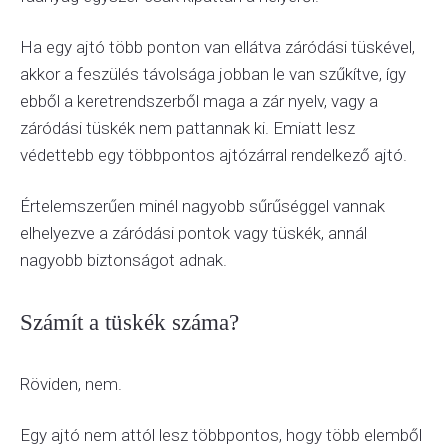
Ha egy ajtó több ponton van ellátva záródási tüskével,
akkor a feszülés távolsága jobban le van szűkítve, így
ebből a keretrendszerből maga a zár nyelv, vagy a
záródási tüskék nem pattannak ki. Emiatt lesz
védettebb egy többpontos ajtózárral rendelkező ajtó.
Értelemszerűen minél nagyobb sűrűséggel vannak
elhelyezve a záródási pontok vagy tüskék, annál
nagyobb biztonságot adnak.
Számít a tüskék száma?
Röviden, nem.
Egy ajtó nem attól lesz többpontos, hogy több elemből