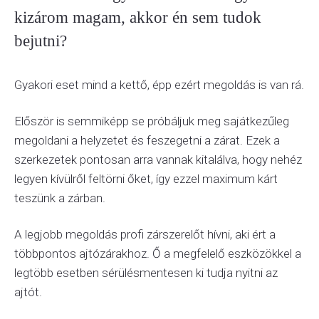
kizárom magam, akkor én sem tudok
bejutni?
Gyakori eset mind a kettő, épp ezért megoldás is van rá.
Először is semmiképp se próbáljuk meg sajátkezűleg
megoldani a helyzetet és feszegetni a zárat. Ezek a
szerkezetek pontosan arra vannak kitalálva, hogy nehéz
legyen kívülről feltörni őket, így ezzel maximum kárt
teszünk a zárban.
A legjobb megoldás profi zárszerelőt hívni, aki ért a
többpontos ajtózárakhoz. Ő a megfelelő eszközökkel a
legtöbb esetben sérülésmentesen ki tudja nyitni az
ajtót.