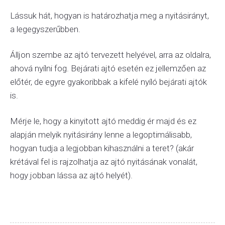
Lássuk hát, hogyan is határozhatja meg a nyitásirányt,
a legegyszerűbben.
Álljon szembe az ajtó tervezett helyével, arra az oldalra,
ahová nyílni fog. Bejárati ajtó esetén ez jellemzően az
előtér, de egyre gyakoribbak a kifelé nyíló bejárati ajtók
is.
Mérje le, hogy a kinyitott ajtó meddig ér majd és ez
alapján melyik nyitásirány lenne a legoptimálisabb,
hogyan tudja a legjobban kihasználni a teret? (akár
krétával fel is rajzolhatja az ajtó nyitásának vonalát,
hogy jobban lássa az ajtó helyét).