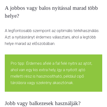
A jobbos vagy balos nyitással marad több
helye?
A legfontosabb szempont az optimális térkihasználás.
Azt a nyitásirányt érdemes választani, ahol a legtöbb
helye marad az előszobában.
Pro tipp: Érdemes afelé a fal felé nyitni az ajtót,
ahol van egy kis extra hely, így a nyitott ajtó
melletti rész is hasznosítható, például cipő
tárolásra vagy szekrény akasztónak.
Jobb vagy balkezesek használják?