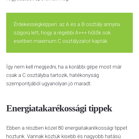
Érdekességképpen: az A és a B osztály annyira
szigorú lett, hogy a régebbi A+++ hűtők sok
esetben maximum C osztályzatot kapták.
Így nem kell megijedni, ha a korábbi gépe most már
csak a C osztályba tartozik, hatékonyság
szempontjából ugyanolyan jó maradt.
Energiatakarékossági tippek
Ebben a részben közel 80 energiatakarékossági tippet
hoztunk. Vannak köztük kisebb és nagyobb hatású