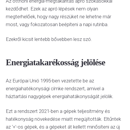
Az otthoni energia-megtakarítás apró szokásokkal
kezdődhet. Ezek az apró lépések nem olyan
megterhelőek, hogy nagy részüket ne lehetne már
most, vagy fokozatosan beépíteni a napi rutinba.
Ezekről kicsit lentebb bővebben lesz szó.
Energiatakarékosság jelölése
Az Európai Unió 1995-ben vezetette be az
energiahatékonysági címke rendszert, amivel a
háztartási nagygépek energiahatákonyságát jelölik.
Ezt a rendszert 2021-ben a gépek teljesítmény és
hatékonyság növekedése miatt megújították. Eltűntek
az ‘+’-os gépek, és a gépeket át kellett minősíteni az új