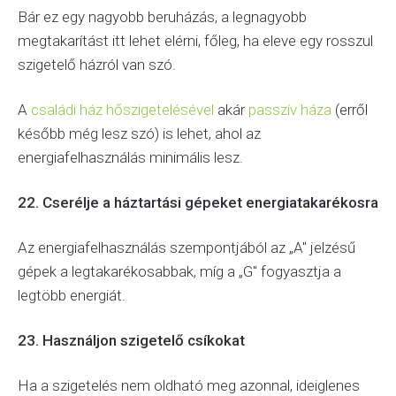
Bár ez egy nagyobb beruházás, a legnagyobb
megtakarítást itt lehet elérni, főleg, ha eleve egy rosszul
szigetelő házról van szó.
A
családi ház hőszigetelésével
akár
passzív háza
(erről
később még lesz szó) is lehet, ahol az
energiafelhasználás minimális lesz.
22. Cserélje a háztartási gépeket energiatakarékosra
Az energiafelhasználás szempontjából az „A" jelzésű
gépek a legtakarékosabbak, míg a „G" fogyasztja a
legtöbb energiát.
23. Használjon szigetelő csíkokat
Ha a szigetelés nem oldható meg azonnal, ideiglenes