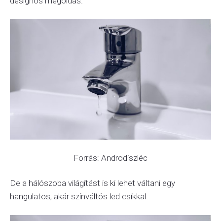
designos megoldás.
Forrás: Androdíszléc
De a hálószoba világítást is ki lehet váltani egy
hangulatos, akár színváltós led csíkkal.