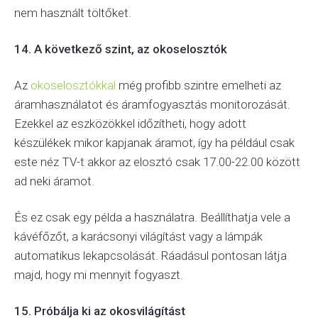
nem használt töltőket.
14. A következő szint, az okoselosztók
Az
okoselosztókkal
még profibb szintre emelheti az
áramhasználatot és áramfogyasztás monitorozását.
Ezekkel az eszközökkel időzítheti, hogy adott
készülékek mikor kapjanak áramot, így ha például csak
este néz TV-t akkor az elosztó csak 17.00-22.00 között
ad neki áramot.
És ez csak egy példa a használatra. Beállíthatja vele a
kávéfőzőt, a karácsonyi világítást vagy a lámpák
automatikus lekapcsolását. Ráadásul pontosan látja
majd, hogy mi mennyit fogyaszt.
15. Próbálja ki az okosvilágítást