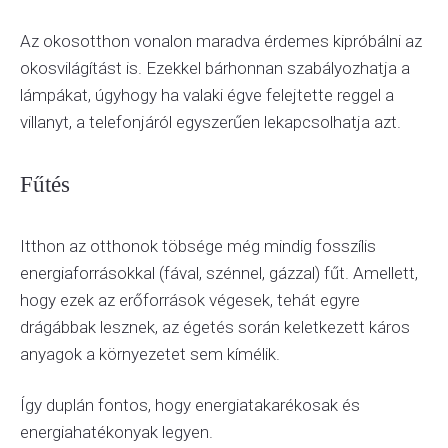
Az okosotthon vonalon maradva érdemes kipróbálni az
okosvilágítást is. Ezekkel bárhonnan szabályozhatja a
lámpákat, úgyhogy ha valaki égve felejtette reggel a
villanyt, a telefonjáról egyszerűen lekapcsolhatja azt.
Fűtés
Itthon az otthonok töbsége még mindig fosszílis
energiaforrásokkal (fával, szénnel, gázzal) fűt. Amellett,
hogy ezek az erőforrások végesek, tehát egyre
drágábbak lesznek, az égetés során keletkezett káros
anyagok a környezetet sem kímélik.
Így duplán fontos, hogy energiatakarékosak és
energiahatékonyak legyen.