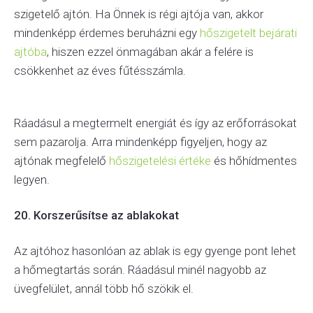
szigetelő ajtón. Ha Önnek is régi ajtója van, akkor
mindenképp érdemes beruházni egy
hőszigetelt bejárati
ajtóba
, hiszen ezzel önmagában akár a felére is
csökkenhet az éves fűtésszámla.
Ráadásul a megtermelt energiát és így az erőforrásokat
sem pazarolja. Arra mindenképp figyeljen, hogy az
ajtónak megfelelő
hőszigetelési értéke
és hőhídmentes
legyen.
20. Korszerűsítse az ablakokat
Az ajtóhoz hasonlóan az ablak is egy gyenge pont lehet
a hőmegtartás során. Ráadásul minél nagyobb az
üvegfelület, annál több hő szökik el.