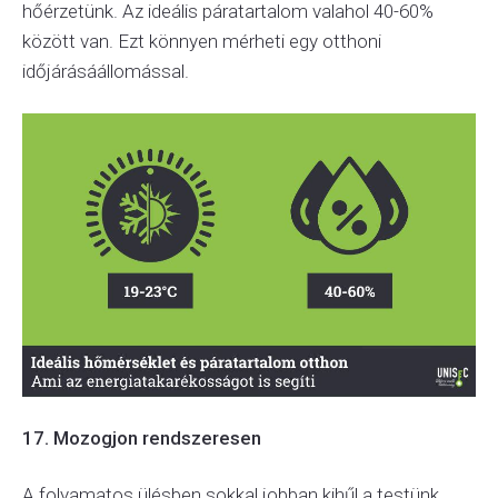
hőérzetünk. Az ideális páratartalom valahol 40-60%
között van. Ezt könnyen mérheti egy otthoni
időjárásáállomással.
17. Mozogjon rendszeresen
A folyamatos ülésben sokkal jobban kihűl a testünk