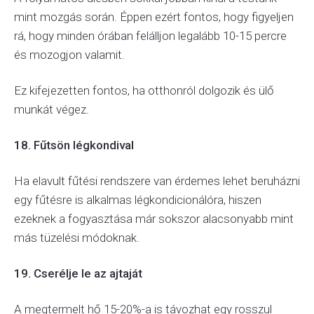
mint mozgás során. Éppen ezért fontos, hogy figyeljen
rá, hogy minden órában felálljon legalább 10-15 percre
és mozogjon valamit.
Ez kifejezetten fontos, ha otthonról dolgozik és ülő
munkát végez.
18. Fűtsön légkondival
Ha elavult fűtési rendszere van érdemes lehet beruházni
egy fűtésre is alkalmas légkondicionálóra, hiszen
ezeknek a fogyasztása már sokszor alacsonyabb mint
más tüzelési módoknak.
19. Cserélje le az ajtaját
A megtermelt hő 15-20%-a is távozhat egy rosszul