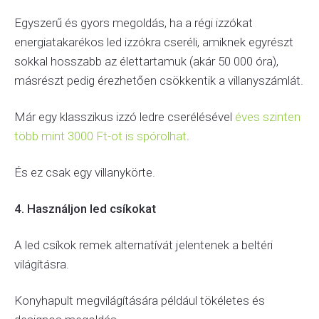
Egyszerű és gyors megoldás, ha a régi izzókat
energiatakarékos led izzókra cseréli, amiknek egyrészt
sokkal hosszabb az élettartamuk (akár 50 000 óra),
másrészt pedig érezhetően csökkentik a villanyszámlát.
Már egy klasszikus izzó ledre cserélésével
éves szinten
több mint 3000 Ft-ot is spórolhat
.
És ez csak egy villanykörte.
4. Használjon led csíkokat
A led csíkok remek alternatívát jelentenek a beltéri
világításra.
Konyhapult megvilágítására például tökéletes és