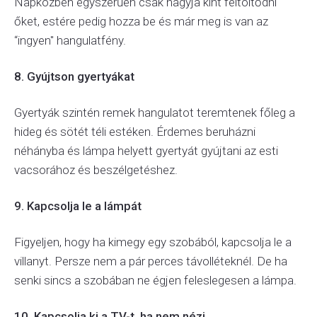
Napközben egyszerűen csak hagyja kint feltöltődni
őket, estére pedig hozza be és már meg is van az
“ingyen" hangulatfény.
8. Gyújtson gyertyákat
Gyertyák szintén remek hangulatot teremtenek főleg a
hideg és sötét téli estéken. Érdemes beruházni
néhányba és lámpa helyett gyertyát gyújtani az esti
vacsorához és beszélgetéshez.
9. Kapcsolja le a lámpát
Figyeljen, hogy ha kimegy egy szobából, kapcsolja le a
villanyt. Persze nem a pár perces távolléteknél. De ha
senki sincs a szobában ne égjen feleslegesen a lámpa.
10. Kapcsolja ki a TV-t, ha nem nézi