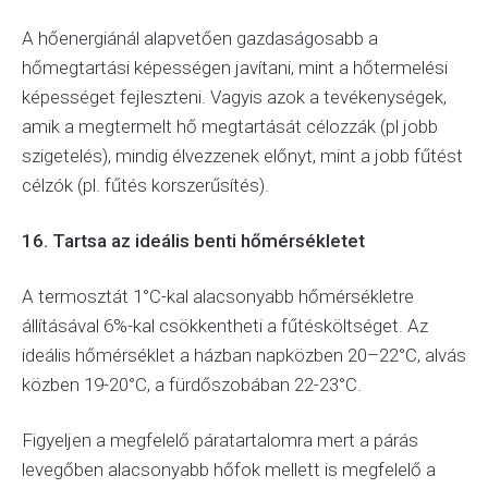
A hőenergiánál alapvetően gazdaságosabb a
hőmegtartási képességen javítani, mint a hőtermelési
képességet fejleszteni. Vagyis azok a tevékenységek,
amik a megtermelt hő megtartását célozzák (pl jobb
szigetelés), mindig élvezzenek előnyt, mint a jobb fűtést
célzók (pl. fűtés korszerűsítés).
16. Tartsa az ideális benti hőmérsékletet
A termosztát 1°C-kal alacsonyabb hőmérsékletre
állításával 6%-kal csökkentheti a fűtésköltséget. Az
ideális hőmérséklet a házban napközben 20–22°C, alvás
közben 19-20°C, a fürdőszobában 22-23°C.
Figyeljen a megfelelő páratartalomra mert a párás
levegőben alacsonyabb hőfok mellett is megfelelő a