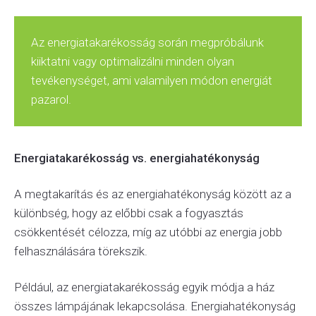
Az energiatakarékosság során megpróbálunk
kiiktatni vagy optimalizálni minden olyan
tevékenységet, ami valamilyen módon energiát
pazarol.
Energiatakarékosság vs. energiahatékonyság
A megtakarítás és az energiahatékonyság között az a
különbség, hogy az előbbi csak a fogyasztás
csökkentését célozza, míg az utóbbi az energia jobb
felhasználására törekszik.
Például, az energiatakarékosság egyik módja a ház
összes lámpájának lekapcsolása. Energiahatékonyság