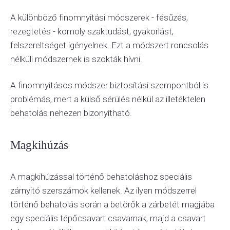
A különböző finomnyitási módszerek - fésűzés,
rezegtetés - komoly szaktudást, gyakorlást,
felszereltséget igényelnek. Ezt a módszert roncsolás
nélküli módszernek is szokták hívni.
A finomnyitásos módszer biztosítási szempontból is
problémás, mert a külső sérülés nélkül az illetéktelen
behatolás nehezen bizonyítható.
Magkihúzás
A magkihúzással történő behatoláshoz speciális
zárnyitó szerszámok kellenek. Az ilyen módszerrel
történő behatolás során a betörők a zárbetét magjába
egy speciális tépőcsavart csavarnak, majd a csavart