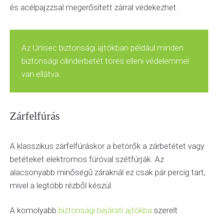
és acélpajzzsal megerősített zárral védekezhet.
Az Unisec biztonsági ajtókban például minden
biztonsági cilinderbetét törés elleni védelemmel
van ellátva.
Zárfelfúrás
A klasszikus zárfelfúráskor a betörők a zárbetétet vagy
betéteket elektromos fúróval szétfúrják. Az
alacsonyabb minőségű záraknál ez csak pár percig tart,
mivel a legtöbb rézből készül.
A komolyabb
biztonsági bejárati ajtókba
szerelt