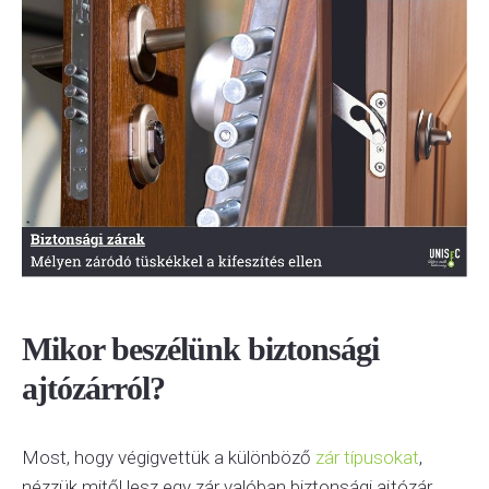
Mikor beszélünk biztonsági
ajtózárról?
Most, hogy végigvettük a különböző
zár típusokat
,
nézzük mitől lesz egy zár valóban biztonsági ajtózár.