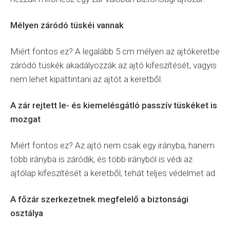
Mélyen záródó tüskéi vannak
Miért fontos ez? A legalább 5 cm mélyen az ajtókeretbe
záródó tüskék akadályozzák az ajtó kifeszítését, vagyis
nem lehet kipattintani az ajtót a keretből.
A zár rejtett le- és kiemelésgátló passzív tüskéket is
mozgat
Miért fontos ez? Az ajtó nem csak egy irányba, hanem
több irányba is záródik, és több irányból is védi az
ajtólap kifeszítését a keretből, tehát teljes védelmet ad.
A főzár szerkezetnek megfelelő a biztonsági
osztálya