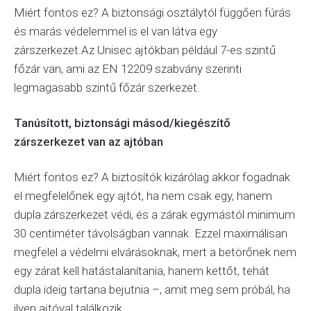
Miért fontos ez? A biztonsági osztálytól függően fúrás
és marás védelemmel is el van látva egy
zárszerkezet.Az Unisec ajtókban például 7-es szintű
főzár van, ami az EN 12209 szabvány szerinti
legmagasabb szintű főzár szerkezet.
Tanúsított, biztonsági másod/kiegészítő
zárszerkezet van az ajtóban
Miért fontos ez? A biztosítók kizárólag akkor fogadnak
el megfelelőnek egy ajtót, ha nem csak egy, hanem
dupla zárszerkezet védi, és a zárak egymástól minimum
30 centiméter távolságban vannak. Ezzel maximálisan
megfelel a védelmi elvárásoknak, mert a betörőnek nem
egy zárat kell hatástalanítania, hanem kettőt, tehát
dupla ideig tartana bejutnia –, amit meg sem próbál, ha
ilyen ajtóval találkozik.