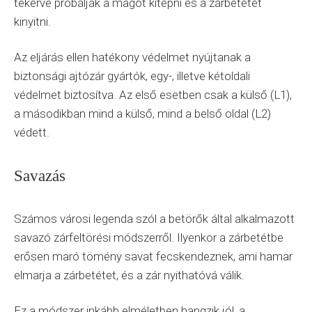
tekerve próbálják a magot kitépni és a zárbetétet
kinyitni.
Az eljárás ellen hatékony védelmet nyújtanak a
biztonsági ajtózár gyártók, egy-, illetve kétoldali
védelmet biztosítva. Az első esetben csak a külső (L1),
a másodikban mind a külső, mind a belső oldal (L2)
védett.
Savazás
Számos városi legenda szól a betörők által alkalmazott
savazó zárfeltörési módszerről. Ilyenkor a zárbetétbe
erősen maró tömény savat fecskendeznek, ami hamar
elmarja a zárbetétet, és a zár nyithatóvá válik.
Ez a módszer inkább elméletben hangzik jól, a