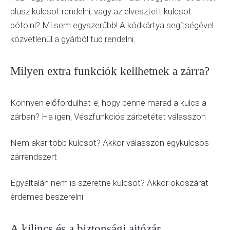
plusz kulcsot rendelni, vagy az elvesztett kulcsot
pótolni? Mi sem egyszerűbb! A kódkártya segítségével
közvetlenül a gyárból tud rendelni.
Milyen extra funkciók kellhetnek a zárra?
Könnyen előfordulhat-e, hogy benne marad a kulcs a
zárban? Ha igen, Vészfunkciós zárbetétet válasszon
Nem akar több kulcsot? Akkor válasszon egykulcsos
zárrendszert
Egyáltalán nem is szeretne kulcsot? Akkor okoszárat
érdemes beszerelni
A kilincs és a biztonsági ajtózár