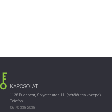
KAPCSOLAT
1138 Budapest, Sólyatér utca 11. (sétálóutca közepe)
Telefon:
06 70 338 2038