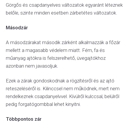
Görgős és csapdanyelves változatok egyaránt léteznek
belőle, szinte minden esetben zárbetétes változatok.
Másodzár
A másodzárakat második zárként alkalmazzák a főzár
mellett a magasabb védelem miatt. Fém, fa és
műanyag ajtókra is felszerelhető, üvegajtókhoz
azonban nem javasoljuk.
Ezek a zárak gondoskodnak a rögzítésről és az ajtó
reteszeléséről is. Kilinccsel nem működnek, mert nem
rendelkeznek csapdanyelvvel. Kívülről kulccsal, belülről
pedig forgatógombbal lehet kinyitni.
Többpontos zár