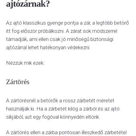
ajtózárnak?
Az ajtó klasszikus gyenge pontja a zár, a legtöbb betörő
itt fog először próbálkozni. A zárat sok módszerrel
támadják, ami ellen csak jó minőségű biztonsági
ajtózárral lehet hatékonyan védekezni.
Nézzük mik ezek:
Zártörés
A zártörésnél a betörők a rossz zárbetét méretet
használják ki. Ha a zárbetét kilóg a zárból és az ajtó
síkjából, azt egy fogóval könnyedén eltörik.
A zártörés ellen a zárba pontosan illeszkedő zárbetétel