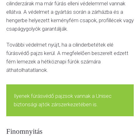
cilinderzárak ma már fúrás elleni védelemmel vannak
ellátva. A védelmet a gyártás során a zárházba és a
hengerbe helyezett keményfém csapok, profillécek vagy
csapágygolyók garantálják.
További védelmet nyújt, ha a cilinderbetétek elé
fúrásvédő pajzs kerül. A megfelelően beszerelt edzett
fém lemezek a hétköznapi fúrók számára
áthatolhatatlanok.
Ilyenek fúrásvédő pajzsok vannak a Unisec
biztonsági ajtók zárszerkezetében is.
Finomnyitás