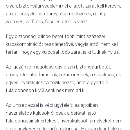
olyan, biztonsági védelemmel ellátott zárat kell keresni,
ami a leggyakoribb zárnyitási módszerek, mint pl.:
zártörés, zárfúrás, fésülés ellen is véd."
Egy biztonsági cilinderbetét több mint százezer
kulcskombinációt tesz lehetővé, vagyis attól nem kell
tartani, hogy egy kulccsal több zárat is ki tudnak nyitni.
Az igazán jó megoldás egy olyan biztonsági betét,
amely ellenáll a fúrásnak, a zártörésnek, a savaknak, és
egyedi nyerskulcs tartozik hozzá, amit a gyártó a
tulajdonoson kívül senkinek nem ad ki.
Az Unisec ezzel is védi ügyfeleit: az ajtóiban
használatos kulcsokról csak a bejárati ajtó
tulajdonosainak értékesít nyerskulcsot, amelyeket nem
hoz nagykereskedelmi forgalomba. Hogyan lehet akkor