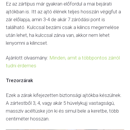
Ez az zártípus már gyakran előfordul a mai bejárati
ajtókban is. Itt az ajtó élének teljes hosszán végigfut a
zár előlapja, amin 3-4 de akár 7 záródási pont is
található. Kulccsal bezárni csak a kilincs megemelése
után lehet, ha kulccsal zárva van, akkor nem lehet
lenyomni a kilincset.
Ajánlott olvasmány:
Minden, amit a többpontos zárról
tudni érdemes
Trezorzárak
Ezek a zárak kifejezetten biztonsági ajtókba készülnek.
A zártestből 3, 4, vagy akár 5 hüvelykujj vastagságú,
masszív acéltüske jön ki és simul bele a keretbe, több
centiméter hosszan.