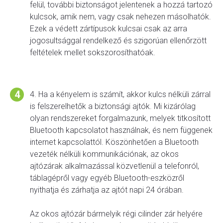
felül, további biztonságot jelentenek a hozzá tartozó
kulcsok, amik nem, vagy csak nehezen másolhatók.
Ezek a védett zártípusok kulcsai csak az arra
jogosultsággal rendelkező és szigorúan ellenőrzött
feltételek mellet sokszorosíthatóak.
4. Ha a kényelem is számít, akkor kulcs nélküli zárral
is felszerelhetők a biztonsági ajtók. Mi kizárólag
olyan rendszereket forgalmazunk, melyek titkosított
Bluetooth kapcsolatot használnak, és nem függenek
internet kapcsolattól. Köszönhetően a Bluetooth
vezeték nélküli kommunikációnak, az okos
ajtózárak alkalmazással közvetlenül a telefonról,
táblagépről vagy egyéb Bluetooth-eszközről
nyithatja és zárhatja az ajtót napi 24 órában.
Az okos ajtózár bármelyik régi cilinder zár helyére