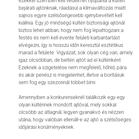
ezekkel szemben kell védelmet nyújtania a kültéri
bejárati ajtónknak, ráadásul a klímaváltozás miatt
sajnos egyre szélsőségesebb igénybevételt kell
kiállnia. Egy jó minőségű kültéri biztonsági ajtónál
biztos lehet abban, hogy nem fog lepattogzani a
festés és nem kell évente felületi karbantartást
elvégezni, így is hosszú időn keresztül esztétikus
marad a felülete. Vigyázat, sok olyan cég van, amely
igaz olcsóbban, de beltéri ajtót ad el kültériként.
Ezeknek a szigetelése nem megfelelő, hőhíd, pára
és akár penész is megjelenhet, illetve a borításuk
sem fog egy szezonnál többet bírni.
Amennyiben a konkurenseknél találkozik egy-egy
olyan kültérinek mondott ajtóval, mely sokkal
olcsóbb az átlagnál, legyen gyanakvó és nézzen
utána, hogy valóban ellenáll-e az ajtó a szélsőséges
időjárási körülményeknek.