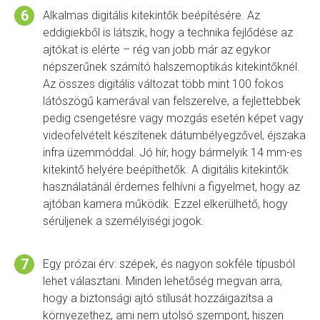
Alkalmas digitális kitekintők beépítésére. Az
eddigiekből is látszik, hogy a technika fejlődése az
ajtókat is elérte – rég van jobb már az egykor
népszerűnek számító halszemoptikás kitekintőknél.
Az összes digitális változat több mint 100 fokos
látószögű kamerával van felszerelve, a fejlettebbek
pedig csengetésre vagy mozgás esetén képet vagy
videofelvételt készítenek dátumbélyegzővel, éjszaka
infra üzemmóddal. Jó hír, hogy bármelyik 14 mm-es
kitekintő helyére beépíthetők. A digitális kitekintők
használatánál érdemes felhívni a figyelmet, hogy az
ajtóban kamera működik. Ezzel elkerülhető, hogy
sérüljenek a személyiségi jogok.
Egy prózai érv: szépek, és nagyon sokféle típusból
lehet választani. Minden lehetőség megvan arra,
hogy a biztonsági ajtó stílusát hozzáigazítsa a
környezethez, ami nem utolsó szempont, hiszen