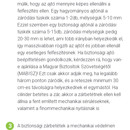
múlik, hogy az ajtó mennyire képes ellenállni a
felfeszítés ellen. Egy hagyományos ajtónál a
záródási tüskék száma 1-2db, mélységük 5-10 mm.
Ezzel szemben egy biztonsági ajtónál a záródási
tüskék száma 5-15db, záródási mélységük pedig
20-30 mm is lehet, ami több irányban helyezkedik el,
így masszívabban rögzíti az ajtót és jobban ellenáll
egy esetleges felfeszítésnek. Ha biztonsági ajtó
beépíttetésén gondolkozik, kérdezzen rá, hogy van-
e ajánlása a Magyar Biztosítok Szövetségétől
(MABISZ)! Ezt csak akkor adják meg, ha legalább
három ponton záródik, és a reteszek minimum 30
cm-es távolságra helyezkednek el egymástól. Ha
cilinder betétes a zár, akkor a zárbetétnek ellen kell
állnia a fent említett mechanikai sérüléseknek,
valamint a finommechanikai nyitásnak is.
A biztonsági zárbetétek a mechanikai védelmen