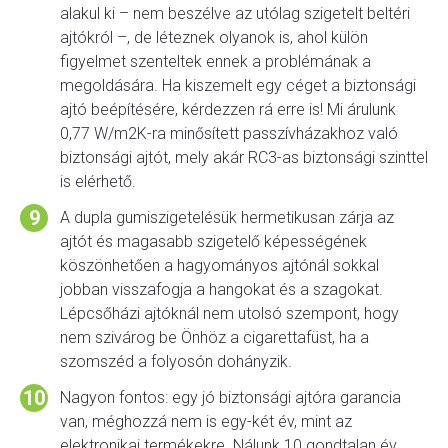
alakul ki – nem beszélve az utólag szigetelt beltéri
ajtókról –, de léteznek olyanok is, ahol külön
figyelmet szenteltek ennek a problémának a
megoldására. Ha kiszemelt egy céget a biztonsági
ajtó beépítésére, kérdezzen rá erre is! Mi árulunk
0,77 W/m2K-ra minősített passzívházakhoz való
biztonsági ajtót, mely akár RC3-as biztonsági szinttel
is elérhető.
A dupla gumiszigetelésük hermetikusan zárja az
ajtót és magasabb szigetelő képességének
köszönhetően a hagyományos ajtónál sokkal
jobban visszafogja a hangokat és a szagokat.
Lépcsőházi ajtóknál nem utolsó szempont, hogy
nem szivárog be Önhöz a cigarettafüst, ha a
szomszéd a folyosón dohányzik.
Nagyon fontos: egy jó biztonsági ajtóra garancia
van, méghozzá nem is egy-két év, mint az
elektronikai termékekre. Nálunk 10 gondtalan év