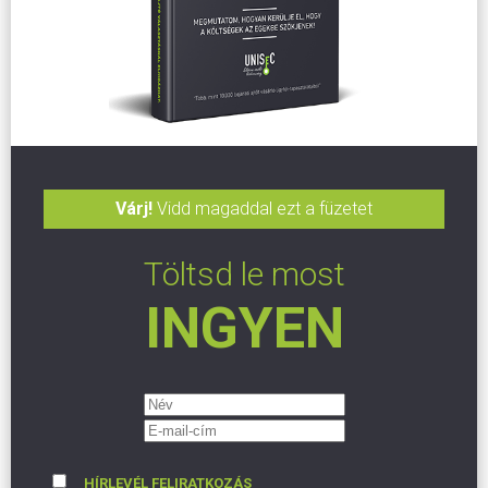
Várj!
Vidd magaddal ezt a füzetet
Töltsd le most
INGYEN
HÍRLEVÉL FELIRATKOZÁS