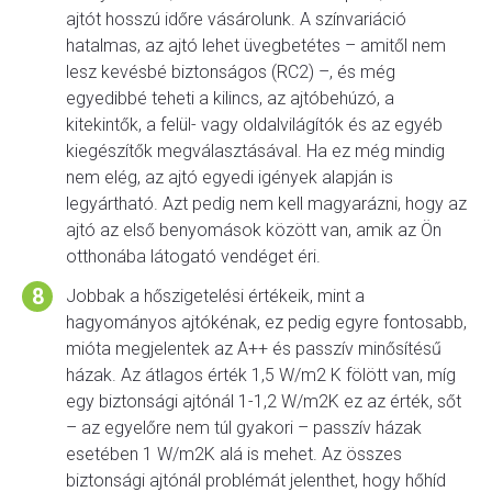
ajtót hosszú időre vásárolunk. A színvariáció
hatalmas, az ajtó lehet üvegbetétes – amitől nem
lesz kevésbé biztonságos (RC2) –, és még
egyedibbé teheti a kilincs, az ajtóbehúzó, a
kitekintők, a felül- vagy oldalvilágítók és az egyéb
kiegészítők megválasztásával. Ha ez még mindig
nem elég, az ajtó egyedi igények alapján is
legyártható. Azt pedig nem kell magyarázni, hogy az
ajtó az első benyomások között van, amik az Ön
otthonába látogató vendéget éri.
Jobbak a hőszigetelési értékeik, mint a
hagyományos ajtókénak, ez pedig egyre fontosabb,
mióta megjelentek az A++ és passzív minősítésű
házak. Az átlagos érték 1,5 W/m2 K fölött van, míg
egy biztonsági ajtónál 1-1,2 W/m2K ez az érték, sőt
– az egyelőre nem túl gyakori – passzív házak
esetében 1 W/m2K alá is mehet. Az összes
biztonsági ajtónál problémát jelenthet, hogy hőhíd