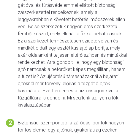
gátlóval és fúrásvédelemmel ellátott biztonsági
zárszerkezettel rendelkeznek, amely a
leggyakrabban elkövetett betörési módszerek ellen
véd. Belső szerkezetük nagyon erős szerkezetű
fémből készült, mely ellenáll a fizikai behatolásnak.
Ez a szerkezet természetesen szigetelve van és
mindkét oldalt egy esztétikus ajtólap borítja, mely
akár oldalanként teljesen eltérő színben és mintákkal
rendelkezhet. Arra gondolt –e, hogy egy biztonsági
ajtó nemcsak a betörőket képes megállítani, hanem
a tüzet is? Az újépítésű társasházaknál a bejárati
ajtóknál már törvényi előírás a tűzgátló ajtók
használata. Ezért érdemes a biztonságon kívül a
tűzgátlásra is gondolni. Mi segítünk az ilyen ajtók
kiválasztásában.
Biztonsági szempontból a záródási pontok nagyon
fontos elemei egy ajtónak, gyakorlatilag ezeken