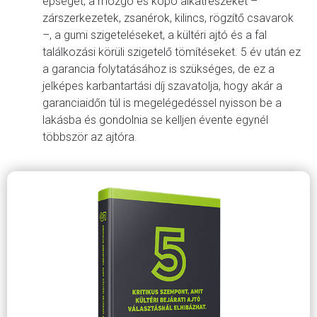
épségét, a mozgó és kopó alkatrészeket –
zárszerkezetek, zsanérok, kilincs, rögzítő csavarok
–, a gumi szigeteléseket, a kültéri ajtó és a fal
találkozási körüli szigetelő tömítéseket. 5 év után ez
a garancia folytatásához is szükséges, de ez a
jelképes karbantartási díj szavatolja, hogy akár a
garanciaidőn túl is megelégedéssel nyisson be a
lakásba és gondolnia se kelljen évente egynél
többször az ajtóra.