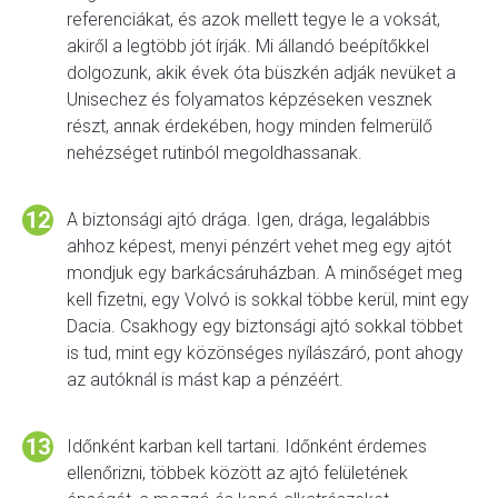
referenciákat, és azok mellett tegye le a voksát,
akiről a legtöbb jót írják. Mi állandó beépítőkkel
dolgozunk, akik évek óta büszkén adják nevüket a
Unisechez és folyamatos képzéseken vesznek
részt, annak érdekében, hogy minden felmerülő
nehézséget rutinból megoldhassanak.
A biztonsági ajtó drága. Igen, drága, legalábbis
ahhoz képest, menyi pénzért vehet meg egy ajtót
mondjuk egy barkácsáruházban. A minőséget meg
kell fizetni, egy Volvó is sokkal többe kerül, mint egy
Dacia. Csakhogy egy biztonsági ajtó sokkal többet
is tud, mint egy közönséges nyílászáró, pont ahogy
az autóknál is mást kap a pénzéért.
Időnként karban kell tartani. Időnként érdemes
ellenőrizni, többek között az ajtó felületének