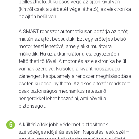
beilleszthető. A kulcsos vége az ajtón kívül van
(kintről csak a zárbetét vége látható), az elektronika
az ajtón belül van.
A SMART rendszer automatikusan bezárja az ajtót,
miután az ajtót becsuktuk. Ezt egy erőteljes belső
motor teszi lehetővé, amely akkumulátorral
működik. Ha az akkumulátor üres, egyszerűen
feltöltheti töltővel. A motor és az elektronika belül
vannak szerelve. Külsőleg a kívánt hosszúságú
zárhengert kapja, amely a rendszer meghibásodása
esetén kulccsal nyitható. Az okos ajtózár rendszert
csak biztonságos mechanikus reteszelő
hengerekkel lehet használni, ami növeli a
biztonságot.
A kültéri ajtók jobb védelmet biztosítanak
szélsőséges időjárás esetén. Napsütés, eső, szél –