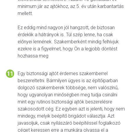
minimum jár az ajtókhoz, az 5. év után karbantartás
mellett.
Ez eddig mind nagyon jól hangzott, de biztosan
érdeklik a hátrányok is. Túl szép lenne, ha csak
előnyei lennének. Szakemberként mindig felhívjuk
ezekre is a figyelmet, hogy Ön a legjobb döntést
hozhassa meg
Egy biztonsági ajtót érdemes szakemberrel
beszereltetni. Bármilyen ügyes is az építőiparban
dolgozó szakemberek többsége, nem valószínű,
hogy ugyanolyan minőségben meg tudja csinálni
mint egy rutinos biztonsági ajtók beszerelésre
szakosodott cég. Ez egyben azt is jelenti, hogy nem
mindegy, melyik beépítő brigádot választja. Azt
javasoljuk, csak nyílászáró beépítéssel foglalkozó
céget keressen erre a munkára olvassa el a