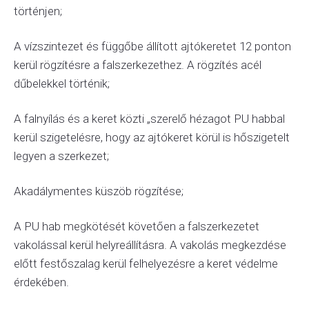
történjen;
A vízszintezet és függőbe állított ajtókeretet 12 ponton
kerül rögzítésre a falszerkezethez. A rögzítés acél
dűbelekkel történik;
A falnyílás és a keret közti „szerelő hézagot PU habbal
kerül szigetelésre, hogy az ajtókeret körül is hőszigetelt
legyen a szerkezet;
Akadálymentes küszöb rögzítése;
A PU hab megkötését követően a falszerkezetet
vakolással kerül helyreállításra. A vakolás megkezdése
előtt festőszalag kerül felhelyezésre a keret védelme
érdekében.