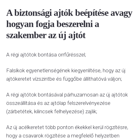
A biztonsági ajtók beépítése avagy
hogyan fogja beszerelni a
szakember az új ajtót
A régi ajtótok bontása orrfűrésszel;
Falsíkok egyenetlenségének kiegyenlítése, hogy az új
ajtókeretet vízszintbe és függőbe állíthatóvá váljon;
A régi ajtótok bontásával párhuzamosan az új ajtótok
összeállítása és az ajtólap felszerelvényezése
(zárbetétek, kilincsek felhelyezése) zajlik;
Az új acélkeretet több ponton ékekkel kerül rögzítésre,
hogy a csavarok rögzítése a megfelelő helyzetben