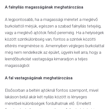
A falnyílás magasságának meghatározása
A legpontosabb, ha a magassági méretet a meglévő
burkolattól mérjük, egészen a szabad falnyílás tetejéig,
vagy a meglévő ajtótok felső pereméig. Ha a helyiségek
között szintkülönbség van, fontos a szintek közötti
eltérés megmérése is. Amennyiben végleges burkolattal
még nem rendelkezik az épület, ügyelni kell arra, hogy a
leendőburkolat vastagsága kimaradjon a teljes
magasságból.
A fal vastagságának meghatározása
Elsősorban a beltéri ajtóknál fontos szempont, mivel
lakáson belül akár két nyílás között is lényeges
méretbeli különbségek fordulhatnak elő. Emellett