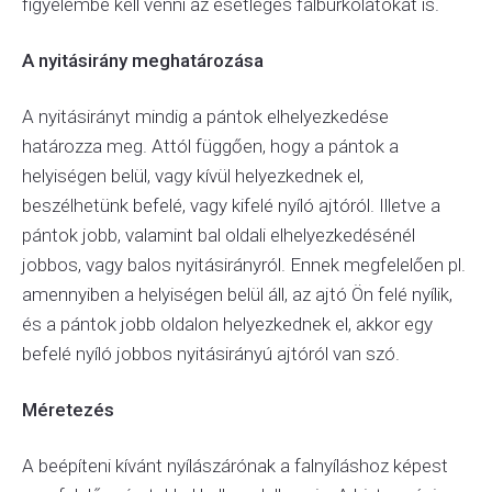
figyelembe kell venni az esetleges falburkolatokat is.
A nyitásirány meghatározása
A nyitásirányt mindig a pántok elhelyezkedése
határozza meg. Attól függően, hogy a pántok a
helyiségen belül, vagy kívül helyezkednek el,
beszélhetünk befelé, vagy kifelé nyíló ajtóról. Illetve a
pántok jobb, valamint bal oldali elhelyezkedésénél
jobbos, vagy balos nyitásirányról. Ennek megfelelően pl.
amennyiben a helyiségen belül áll, az ajtó Ön felé nyílik,
és a pántok jobb oldalon helyezkednek el, akkor egy
befelé nyíló jobbos nyitásirányú ajtóról van szó.
Méretezés
A beépíteni kívánt nyílászárónak a falnyíláshoz képest