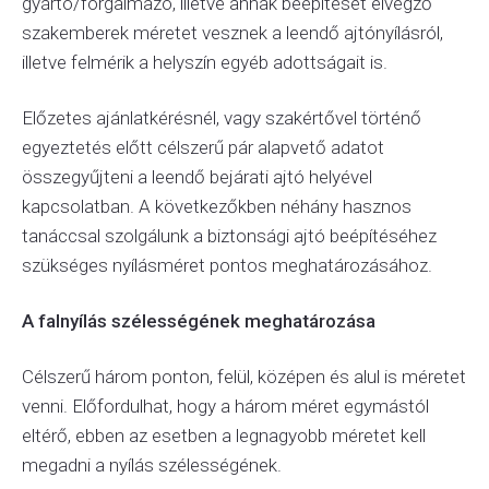
gyártó/forgalmazó, illetve annak beépítését elvégző
szakemberek méretet vesznek a leendő ajtónyílásról,
illetve felmérik a helyszín egyéb adottságait is.
Előzetes ajánlatkérésnél, vagy szakértővel történő
egyeztetés előtt célszerű pár alapvető adatot
összegyűjteni a leendő bejárati ajtó helyével
kapcsolatban. A következőkben néhány hasznos
tanáccsal szolgálunk a biztonsági ajtó beépítéséhez
szükséges nyílásméret pontos meghatározásához.
A falnyílás szélességének meghatározása
Célszerű három ponton, felül, középen és alul is méretet
venni. Előfordulhat, hogy a három méret egymástól
eltérő, ebben az esetben a legnagyobb méretet kell
megadni a nyílás szélességének.