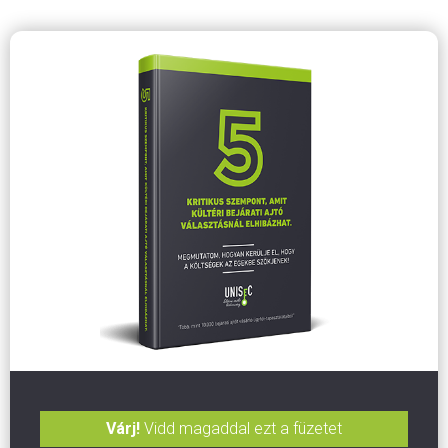
Várj!
Vidd magaddal ezt a füzetet