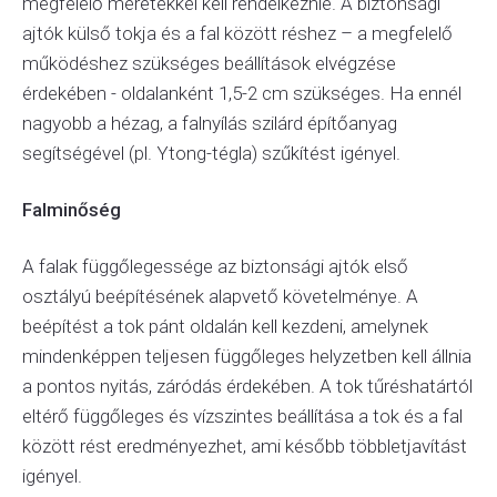
megfelelő méretekkel kell rendelkeznie. A biztonsági
ajtók külső tokja és a fal között réshez – a megfelelő
működéshez szükséges beállítások elvégzése
érdekében - oldalanként 1,5-2 cm szükséges. Ha ennél
nagyobb a hézag, a falnyílás szilárd építőanyag
segítségével (pl. Ytong-tégla) szűkítést igényel.
Falminőség
A falak függőlegessége az biztonsági ajtók első
osztályú beépítésének alapvető követelménye. A
beépítést a tok pánt oldalán kell kezdeni, amelynek
mindenképpen teljesen függőleges helyzetben kell állnia
a pontos nyitás, záródás érdekében. A tok tűréshatártól
eltérő függőleges és vízszintes beállítása a tok és a fal
között rést eredményezhet, ami később többletjavítást
igényel.