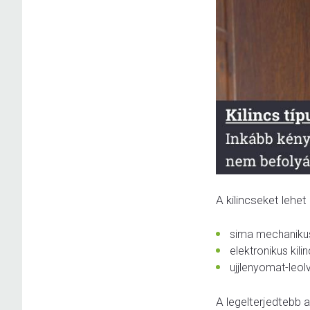
A kilincseket lehe
sima mechanikus 
elektronikus kili
ujjlenyomat-leol
A legelterjedtebb 