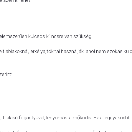
 szerint, lehet:
rtelemszerűen kulcsos kilincsre van szükség.
itelt ablakoknál, erkélyajtóknál használják, ahol nem szokás kulc
zerint:
cs, L alakú fogantyúval, lenyomásra működik. Ez a leggyakoribb 