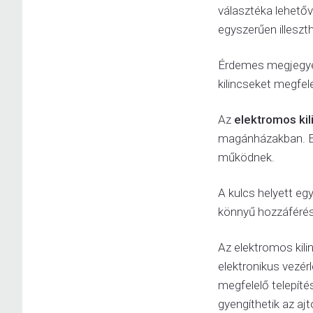
választéka lehetőv
egyszerűen illeszt
Érdemes megjegyez
kilincseket megfel
Az
elektromos kil
magánházakban. Eze
működnek.
A kulcs helyett eg
könnyű hozzáférés
Az elektromos kili
elektronikus vezér
megfelelő telepíté
gyengíthetik az aj