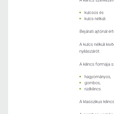
A kilincs szerkezete
kulcsos és
kulcs nélküli.
Bejárati ajtónál é
A kulcs nélküli kiv
nyílászárót.
A kilincs formája s
hagyományos,
gombos,
rúdkilincs.
A klasszikus kilin