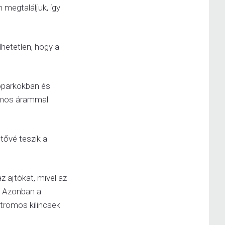
 megtaláljuk, így
etetlen, hogy a
kóparkokban és
romos árammal
tővé teszik a
 ajtókat, mivel az
t. Azonban a
ktromos kilincsek