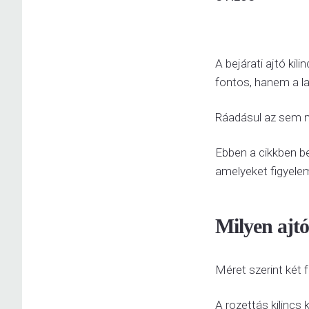
A bejárati ajtó ki
fontos, hanem a la
Ráadásul az sem mi
Ebben a cikkben b
amelyeket figyelem
Milyen ajtó
Méret szerint két 
A rozettás kilincs 