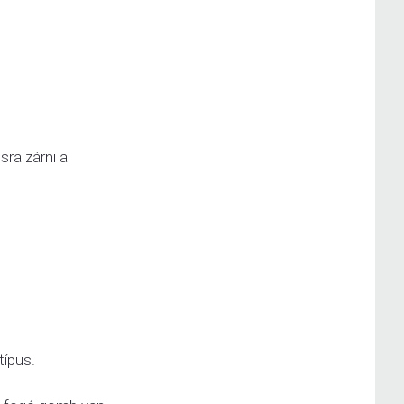
sra zárni a
típus.