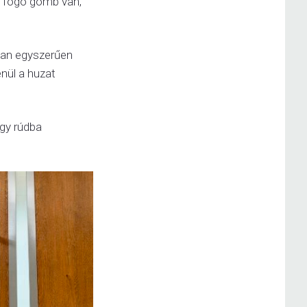
y fogó gomb van,
lyan egyszerűen
enül a huzat
egy rúdba