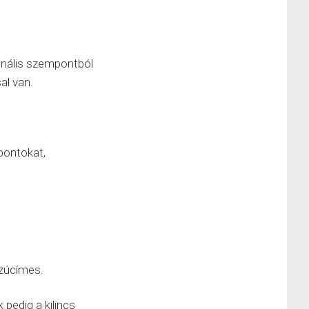
ionális szempontból
sal van.
pontokat,
szúcímes.
 pedig a kilincs