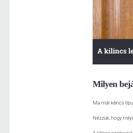
Milyen bejá
Ma már kilincs típ
Nézzük, hogy mily