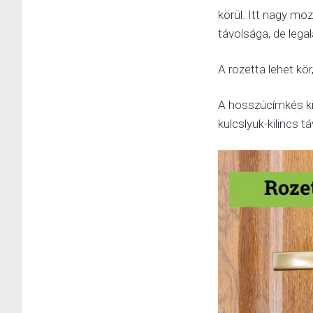
körül. Itt nagy mo
távolsága, de lega
A rozetta lehet kör
A hosszúcímkés kil
kulcslyuk-kilincs 