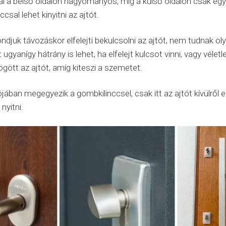
l a belső oldalon hagyományos, míg a külső oldalon csak eg
lccsal lehet kinyitni az ajtót.
djuk távozáskor elfelejti bekulcsolni az ajtót, nem tudnak o
 ugyanígy hátrány is lehet, ha elfelejt kulcsot vinni, vagy véletl
ött az ajtót, amíg kiteszi a szemetet.
ójában megegyezik a gombkilinccsel, csak itt az ajtót kívülről 
nyitni.