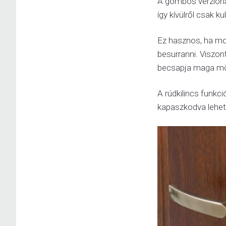
A gombos verzióná
így kívülről csak ku
Ez hasznos, ha mon
besurranni. Viszont
becsapja maga mög
A rúdkilincs funkci
kapaszkodva lehet 