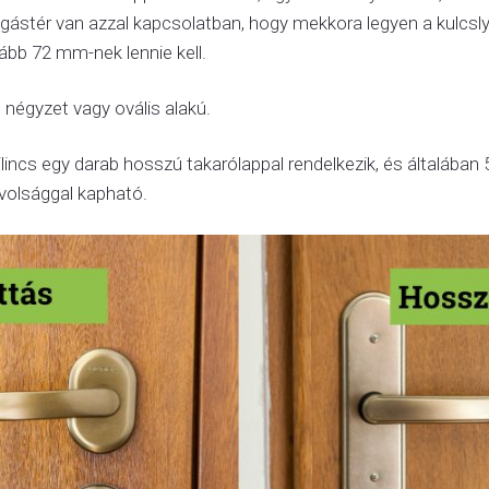
zgástér van azzal kapcsolatban, hogy mekkora legyen a kulcsly
lább 72 mm-nek lennie kell.
, négyzet vagy ovális alakú.
incs egy darab hosszú takarólappal rendelkezik, és általában 
távolsággal kapható.