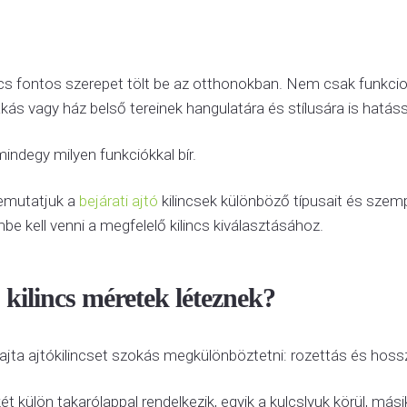
lincs fontos szerepet tölt be az otthonokban. Nem csak funkc
kás vagy ház belső tereinek hangulatára és stílusára is hatás
ndegy milyen funkciókkal bír.
emutatjuk a
bejárati ajtó
kilincsek különböző típusait és szem
be kell venni a megfelelő kilincs kiválasztásához.
 kilincs méretek léteznek?
fajta ajtókilincset szokás megkülönböztetni: rozettás és hos
két külön takarólappal rendelkezik, egyik a kulcslyuk körül, másik