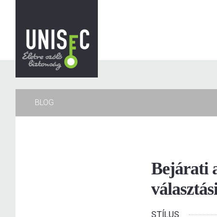
BLOG
Bejárati 
választá
STÍLUS