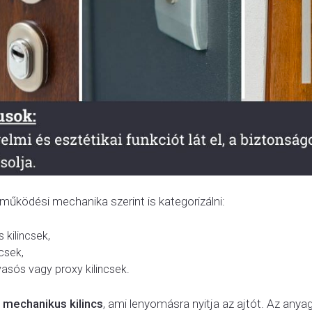
t működési mechanika szerint is kategorizálni:
kilincsek,
ncsek,
vasós vagy proxy kilincsek.
a
mechanikus kilincs
, ami lenyomásra nyitja az ajtót. Az anyag