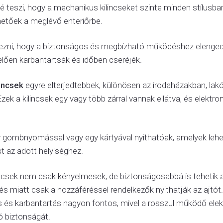
é teszi, hogy a mechanikus kilincseket szinte minden stílusban
hetőek a meglévő enteriőrbe.
ni, hogy a biztonságos és megbízható működéshez elengedh
elően karbantartsák és időben cseréjék.
incsek
egyre elterjedtebbek, különösen az irodaházakban, la
k a kilincsek egy vagy több zárral vannak ellátva, és elekt
y gombnyomással vagy egy kártyával nyithatóak, amelyek lehe
t az adott helyiséghez.
ncsek nem csak kényelmesek, de biztonságosabbá is tehetik az
lés miatt csak a hozzáféréssel rendelkezők nyithatják az ajtó
s és karbantartás nagyon fontos, mivel a rosszul működő ele
tó biztonságát.