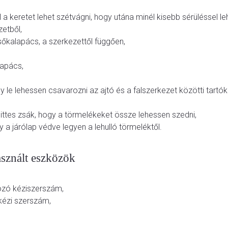
l a keretet lehet szétvágni, hogy utána minél kisebb sérüléssel l
zetből,
őkalapács, a szerkezettől függően,
apács,
 le lehessen csavarozni az ajtó és a falszerkezet közötti tartók
sittes zsák, hogy a törmelékeket össze lehessen szedni,
y a járólap védve legyen a lehulló törmeléktől.
asznált eszközök
ozó kéziszerszám,
ézi szerszám,