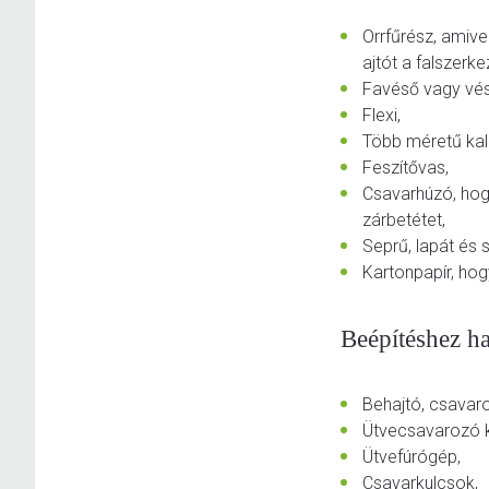
Orrfűrész, amive
ajtót a falszerke
Favéső vagy vés
Flexi,
Több méretű kal
Feszítővas,
Csavarhúzó, hogy
zárbetétet,
Seprű, lapát és 
Kartonpapír, hog
Beépítéshez h
Behajtó, csavar
Ütvecsavarozó k
Ütvefúrógép,
Csavarkulcsok,