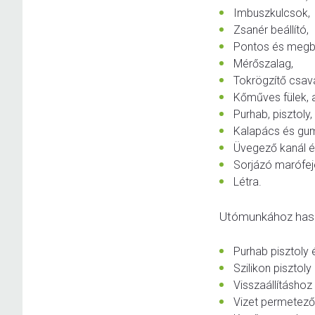
Imbuszkulcsok,
Zsanér beállító,
Pontos és megbí
Mérőszalag,
Tokrögzítő csav
Kőműves fülek, am
Purhab, pisztoly, 
Kalapács és gum
Üvegező kanál é
Sorjázó marófej
Létra.
Utómunkához hasz
Purhab pisztoly 
Szilikon pisztoly 
Visszaállításhoz 
Vizet permetező 