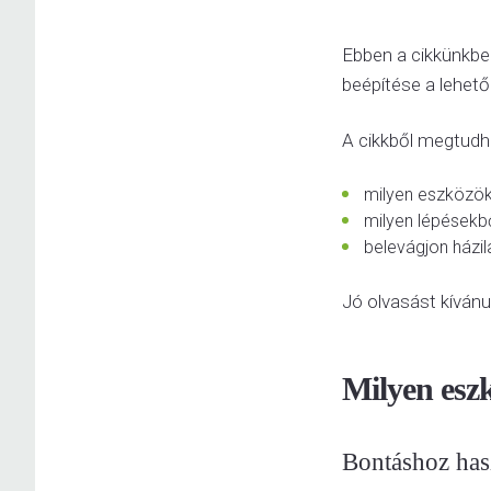
Ebben a cikkünkben
beépítése a lehet
A cikkből megtudh
milyen eszközök
milyen lépésekbő
belevágjon házi
Jó olvasást kíván
Milyen eszk
Bontáshoz has