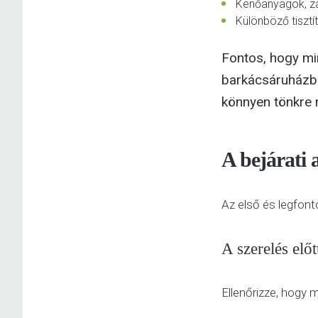
Kenőanyagok, zár
Különböző tisztító
Fontos, hogy mi
barkácsáruházba
könnyen tönkre
A bejárati a
Az első és legfont
A szerelés előt
Ellenőrizze, hogy 