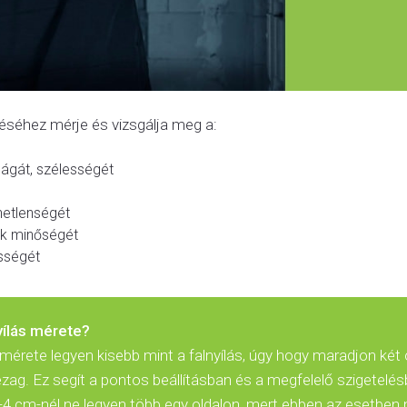
rzéséhez mérje és vizsgálja meg a:
ságát, szélességét
netlenségét
ek minőségét
ességét
nyílás mérete?
 mérete legyen kisebb mint a falnyílás, úgy hogy maradjon két ol
zag. Ez segít a pontos beállításban és a megfelelő szigetelés
-4 cm-nél ne legyen több egy oldalon, mert ebben az esetbe