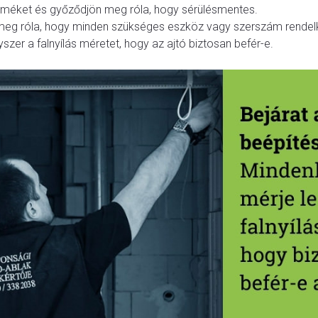
terméket és győződjön meg róla, hogy sérülésmentes.
eg róla, hogy minden szükséges eszköz vagy szerszám rendelk
szer a falnyílás méretet, hogy az ajtó biztosan befér-e.