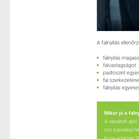
A falnyílás ellenő
falnyílás magas
falvastagságot
padlószint egye
fal szerkezetén
falnyílás egyen
Mikor jó a fal
A vásárolt ajtó
cm szerelési hé
hogy a hézag 3