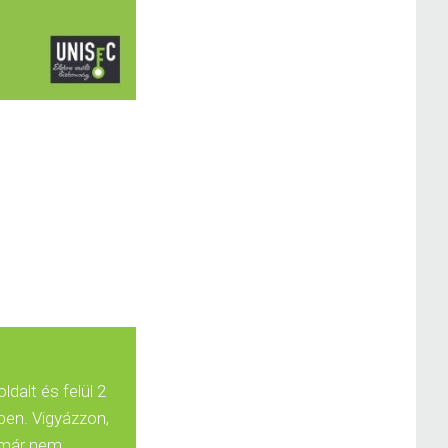
dalt és felül 2
ben. Vigyázzon,
n már nem