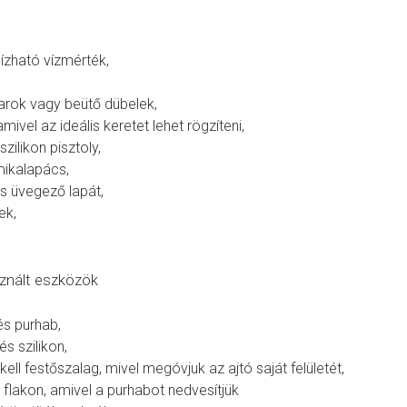
zható vízmérték,
arok vagy beütő dübelek,
ivel az ideális keretet lehet rögzíteni,
szilikon pisztoly,
ikalapács,
s üvegező lapát,
ek,
nált eszközök
és purhab,
és szilikon,
kell festőszalag, mivel megóvjuk az ajtó saját felületét,
flakon, amivel a purhabot nedvesítjük