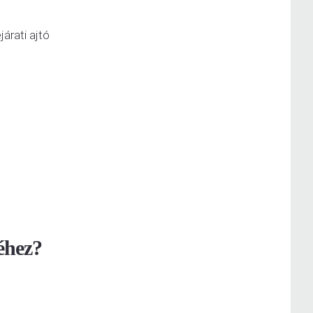
árati ajtó
séhez?