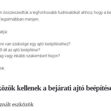
 összeszedtük a legfontosabb tudnivalókat ahhoz, hogy a bej
ő legsimábban menjen.
atja:
re van szüksége egy ajtó beépítéséhez?
l áll az ajtó beépítése?
lag vagy inkább szakembert hívjon?
unk
özök kellenek a bejárati ajtó beépíté
znált eszközök