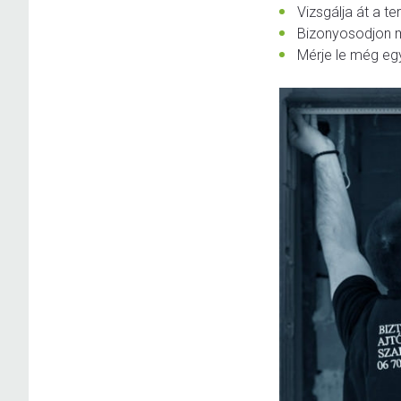
Vizsgálja át a 
Bizonyosodjon m
Mérje le még egy