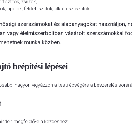
tisztítók, zsírzók,
k, ápolók, felülettisztítók, alkatrésztisztítók.
nőségi szerszámokat és alapanyagokat használjon, n
n vagy élelmiszerboltban vásárolt szerszámokkal fog
 mehetnek munka közben.
jtó beépítési lépései
osabb: nagyon vigyázzon a testi épségére a beszerelés során!
t
minden megfelelő-e a kezdéshez: