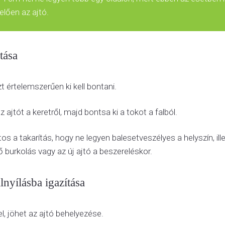
elően az ajtó.
tása
zt értelemszerűen ki kell bontani.
z ajtót a keretről, majd bontsa ki a tokot a falból.
os a takarítás, hogy ne legyen balesetveszélyes a helyszín, il
ő burkolás vagy az új ajtó a beszereléskor.
lnyílásba igazítása
, jöhet az ajtó behelyezése.