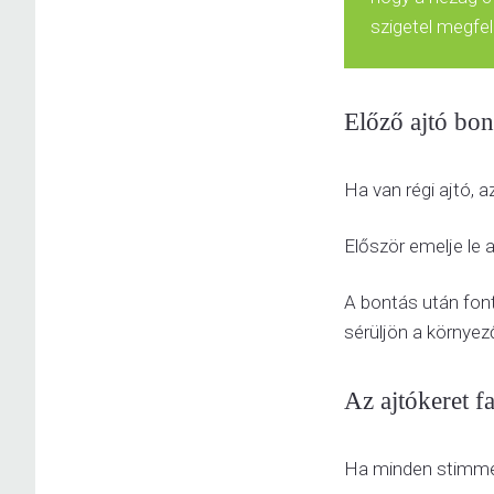
szigetel megfel
Előző ajtó bon
Ha van régi ajtó, a
Először emelje le a
A bontás után font
sérüljön a környez
Az ajtókeret fa
Ha minden stimmel