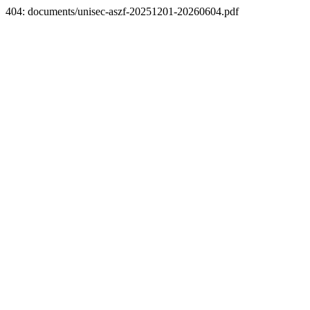
404: documents/unisec-aszf-20251201-20260604.pdf